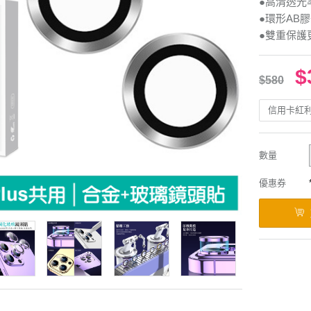
●高清透光
●環形AB
●雙重保護
$
$580
信用卡紅
數量
優惠券