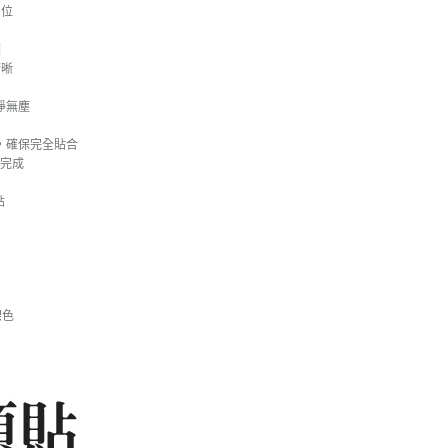
到位
頭
清晰
淨無塵
，確保完全貼合
裝完成
貼
銀色