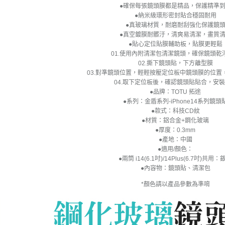
●確保每張鏡頭膜都是精品，保護精準
●納米級環形密封貼合穩固耐用
●真玻璃材質，耐磨耐刮強化保護鏡
●真空鍍膜耐髒汙，清爽易清潔，畫質
●貼心定位貼膜輔助板，貼膜更輕鬆
01.使用內附清潔包清潔鏡頭，確保鏡頭乾
02.撕下鏡頭貼，下方離型膜
03.對準鏡頭位置，輕輕按壓定位板中鏡頭膜的位置
04.取下定位板後，確認鏡頭貼貼合，安
●品牌：TOTU 拓途
●系列：金盾系列-iPhone14系列鏡頭
●款式：科技CD紋
●材質：鋁合金+鋼化玻璃
●厚度：0.3mm
●產地：中國
●適用/顏色：
●兩筒 i14(6.1吋)/14Plus(6.7吋)共用：
●內容物：鏡頭貼、清潔包
*顏色請以產品參數為準唷