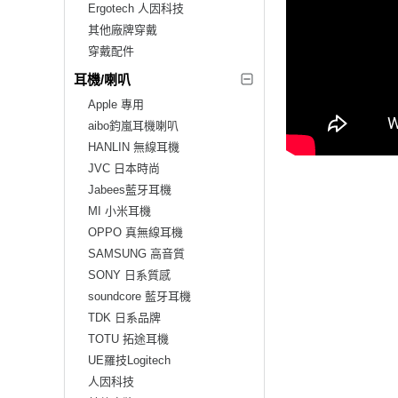
Ergotech 人因科技
其他廠牌穿戴
穿戴配件
耳機/喇叭
Apple 專用
aibo鈞嵐耳機喇叭
HANLIN 無線耳機
JVC 日本時尚
Jabees藍牙耳機
MI 小米耳機
OPPO 真無線耳機
SAMSUNG 高音質
SONY 日系質感
soundcore 藍牙耳機
TDK 日系品牌
TOTU 拓途耳機
UE羅技Logitech
人因科技