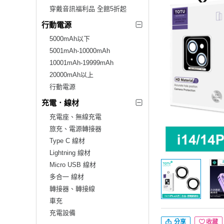
穿戴音訊福利品 全館5折起
行動電源
5000mAh以下
5001mAh-10000mAh
10001mAh-19999mAh
20000mAh以上
行動電源
充電．線材
充電座、無線充電
旅充、電源轉接器
Type C 線材
Lightning 線材
Micro USB 線材
多合一 線材
轉接器、轉接線
車充
充電設備
分享
收藏