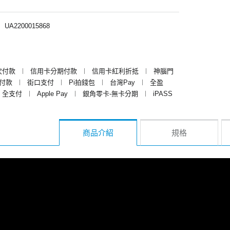
︱
UA2200015868
次付款
︱
信用卡分期付款
︱
信用卡紅利折抵
︱
神腦門
y付款
︱
街口支付
︱
Pi拍錢包
︱
台灣Pay
︱
全盈
全支付
︱
Apple Pay
︱
銀角零卡-無卡分期
︱
iPASS
商品介紹
規格