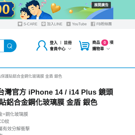
展開廣告
S-CARE
加入LINE
YouTube
FB粉絲團
商品
項
登入
︱
註冊
0
購物車
會員中心
us 鏡頭貼保護貼鋁合金鋼化玻璃膜 金盾 銀色
灣官方 iPhone 14 / i14 Plus 鏡頭
貼鋁合金鋼化玻璃膜 金盾 銀色
金+鋼化玻璃膜
CD紋
屬有效分解衝擊