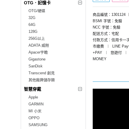
OTG．記憶卡
OTG/硬碟
商品編號：1301124
32G
BSMI 字號：免驗
64G
NCC 字號：免驗
128G
配送方式：宅配
256G以上
付款方式：信用卡一
ADATA 威剛
市繳費
︱
LINE Pa
Apacer宇瞻
+PAY
︱
悠遊付
︱
MONEY
Gigastone
SanDisk
Transcend 創見
其他廠牌儲存類
智慧穿戴
Apple
GARMIN
MI 小米
OPPO
SAMSUNG