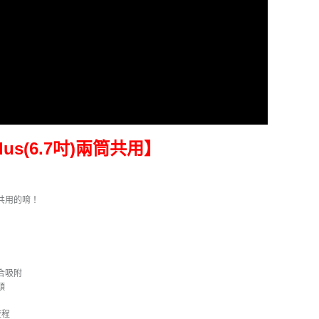
lus(6.7吋)兩筒共用】
共用的唷！
合吸附
頭
流程