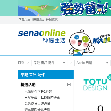
下載App
服務據點
神揚保代
首頁
穿戴 音訊 配件
Apple 周邊
穿戴 音訊 配件
精選活動
出清配件下殺1折起
三星穿戴｜耳機限時優惠
炎炎夏日出遊必備
週三快閃優惠專區