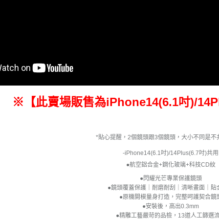
※【此賣場販售為iPhone14(6.1吋)/14P
*貼心提醒，2個鏡頭跟3個鏡頭，大小不同是不
-iPhone14(6.1吋)/14Plus(6.7吋)共用
●航空鋁合金+鋼化玻璃+科技CD紋
●閃耀光芒專業保護鏡頭
●鏡頭覆蓋保護｜耐磨耐刮｜清晰畫面｜貼
●原機開模量身打造，完整呵護契合鏡
●安裝後，高出0.3mm
●精雕工藝嚴苛的品檢，13道人工篩選