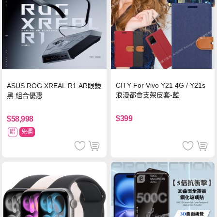
CITY For Vivo Y21 4G / Y21s
ASUS ROG XREAL R1 AR眼鏡
浪漫都會支架皮套-藍
黑 組合優惠
$399
$58,998
贈
免運