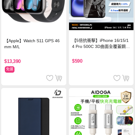
【5倍抗衝擊】iPhone 16/15/1
【Apple】Watch S11 GPS 46
4 Pro 500C 3D曲面全覆蓋鋼化
mm M/L
玻璃貼 0.5mm極窄邊框 防指紋
保護貼
$590
$13,390
免運