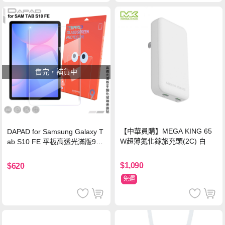
售完，補貨中
【中華員購】MEGA KING 65
DAPAD for Samsung Galaxy T
W超薄氮化鎵旅充頭(2C) 白
ab S10 FE 平板高透光滿版9H
鋼化玻璃保護貼
$1,090
$620
免運