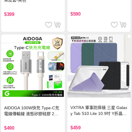
架皮套-黑色
$590
$399
VXTRA 軍事防摔級 三星 Galax
AIDOGA 100W快充 Type-C充
y Tab S10 Lite 10.9吋 Y折晶透
電線傳輸線 液態矽膠硅膠 2M
背蓋立架皮套 含筆槽(經典黑)
支援iPhone17/安卓/手機/平板
$459
$490