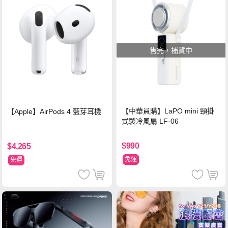
售完，補貨中
【中華員購】LaPO mini 頸掛
【Apple】AirPods 4 藍芽耳機
式製冷風扇 LF-06
$990
$4,265
免運
免運