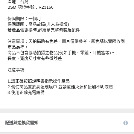
產地：台灣
BSMI認證字號：R23156
保固期限：一個月
保固範圍：產品故障(非人為損壞)
若產品需更換時,必須是完整包裝及配件
注意事項：因拍攝略有色差，圖片僅供參考，顏色請以實際收到
商品為準。
商品不包含協助拍攝之物品(例如手機、零錢、耳機塞等)。
長度、寬度尺寸會有些微誤差
注意事項:
1.請正確按照說明書指示操作產品
2.勿使商品置於高溫環境中 並請遠離火源和接觸不明液體
3.使用正確充電設備
配送與退換貨需知