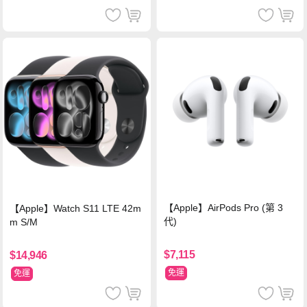
【Apple】AirPods Pro (第 3
【Apple】Watch S11 LTE 42m
代)
m S/M
$7,115
$14,946
免運
免運