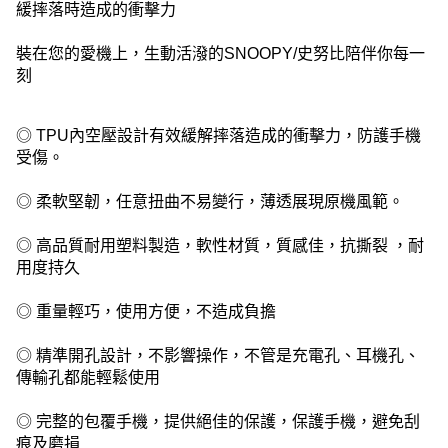
緩摔落時造成的衝擊力
裝在您的愛機上，生動活潑的SNOOPY/史努比陪伴你每一
刻
◎ TPU內空壓設計有效緩解摔落造成的衝擊力，防護手機
受傷。
◎ 柔軟堅韌，任意扭曲不易變行，薄透展現原機風範。
◎ 高品質耐用塑料製造，軟性材質，質感佳，抗撕裂 ，耐
用度持久
◎ 重量輕巧，使用方便，不造成負擔
◎ 精準開孔設計，不影響操作，不管是充電孔、耳機孔、
傳輸孔都能輕鬆使用
◎ 完整的包覆手機，提供絕佳的保護，保護手機，避免刮
痕及磨損