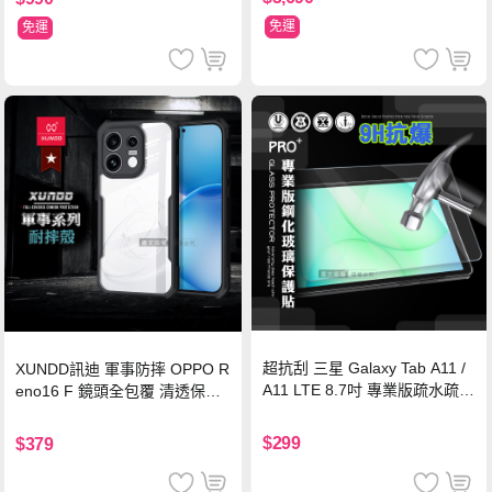
免運
免運
超抗刮 三星 Galaxy Tab A11 /
XUNDD訊迪 軍事防摔 OPPO R
A11 LTE 8.7吋 專業版疏水疏油
eno16 F 鏡頭全包覆 清透保護
9H鋼化玻璃膜 平板玻璃貼
殼 手機殼(夜幕黑)
$299
$379