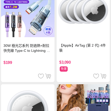
【Apple】AirTag (第 2 代) 4件
30W 極光芯系列 防過熱+耐拉
裝
快充線 Type-C to Lightning 傳
輸充電線(1.2M)黑色
$3,090
$199
免運