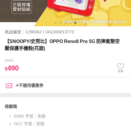
商品編號：1298362 | UA2200013773
【SNOOPY/史努比】OPPO Reno8 Pro 5G 防摔氣墊空
壓保護手機殼(花語)
900
$
490
$
收藏
※不適用優惠券
檢驗碼
BSMI 字號：
免驗
NCC 字號：
免驗