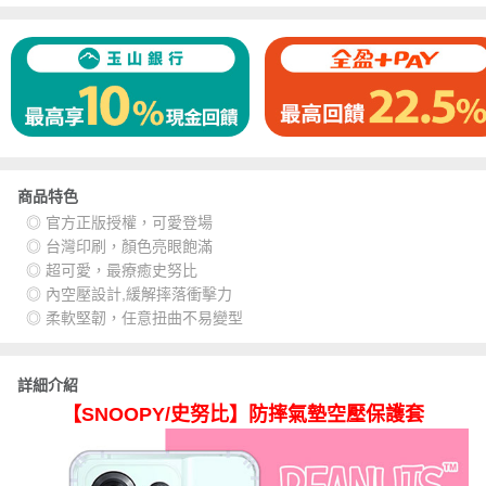
商品特色
◎ 官方正版授權，可愛登場
◎ 台灣印刷，顏色亮眼飽滿
◎ 超可愛，最療癒史努比
◎ 內空壓設計,緩解摔落衝擊力
◎ 柔軟堅韌，任意扭曲不易變型
詳細介紹
【SNOOPY/史努比】防摔氣墊空壓保護套