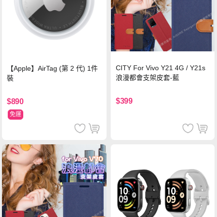
CITY For Vivo Y21 4G / Y21s
【Apple】AirTag (第 2 代) 1件
浪漫都會支架皮套-藍
裝
$399
$890
免運