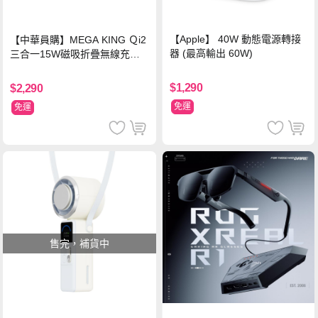
【Apple】 40W 動態電源轉接
【中華員購】MEGA KING Ｑi2
器 (最高輸出 60W)
三合一15W磁吸折疊無線充電
支架 黑
$1,290
$2,290
免運
免運
售完，補貨中