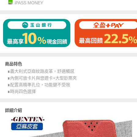
iPASS MONEY
商品特色
∎義大利式亞麻紋路皮革，舒適觸感
∎內側可放卡片與悠遊卡+大型鈔票夾
∎配置高精準孔位，功能鍵不受限
∎時尚四色選擇
詳細介紹