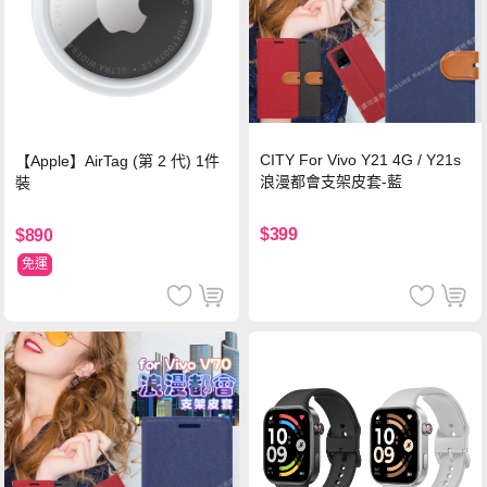
CITY For Vivo Y21 4G / Y21s
【Apple】AirTag (第 2 代) 1件
浪漫都會支架皮套-藍
裝
$399
$890
免運