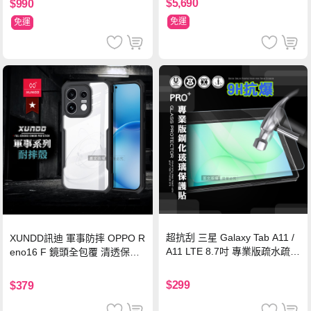
$5,690
$990
免運
免運
超抗刮 三星 Galaxy Tab A11 /
XUNDD訊迪 軍事防摔 OPPO R
A11 LTE 8.7吋 專業版疏水疏油
eno16 F 鏡頭全包覆 清透保護
9H鋼化玻璃膜 平板玻璃貼
殼 手機殼(夜幕黑)
$299
$379