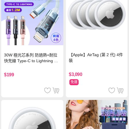
【Apple】AirTag (第 2 代) 4件
30W 極光芯系列 防過熱+耐拉
裝
快充線 Type-C to Lightning 傳
輸充電線(1.2M)黑色
$3,090
$199
免運