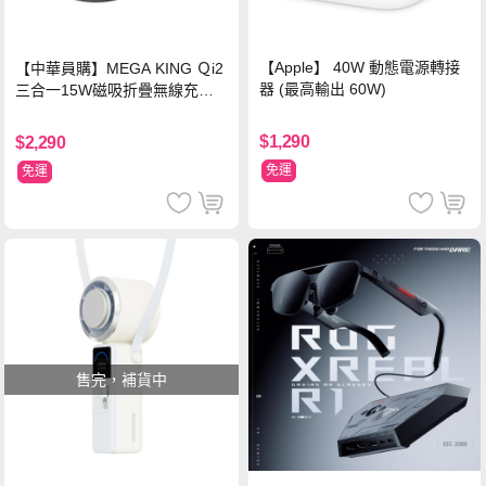
【Apple】 40W 動態電源轉接
【中華員購】MEGA KING Ｑi2
器 (最高輸出 60W)
三合一15W磁吸折疊無線充電
支架 黑
$1,290
$2,290
免運
免運
售完，補貨中