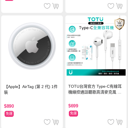
TOTU台灣官方 Type-C有線耳
【Apple】AirTag (第 2 代) 1件
機線控通話聽歌高清麥克風 耀
裝
系列 1M 支援iPhone17/16/安
卓 通過台灣BSMI認證
$699
$890
免運
免運