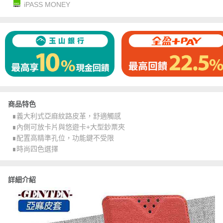
iPASS MONEY
商品特色
∎義大利式亞麻紋路皮革，舒適觸感
∎內側可放卡片與悠遊卡+大型鈔票夾
∎配置高精準孔位，功能鍵不受限
∎時尚四色選擇
詳細介紹