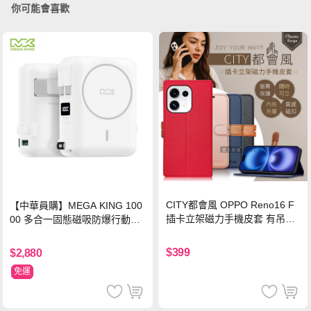
你可能會喜歡
CITY都會風 OPPO Reno16 F
【中華員購】MEGA KING 100
插卡立架磁力手機皮套 有吊飾
00 多合一固態磁吸防爆行動電
孔(承諾黑)
源 冰曜白
$399
$2,880
免運