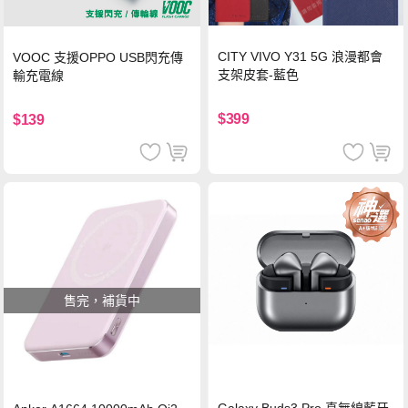
CITY VIVO Y31 5G 浪漫都會
VOOC 支援OPPO USB閃充傳
支架皮套-藍色
輸充電線
$399
$139
售完，補貨中