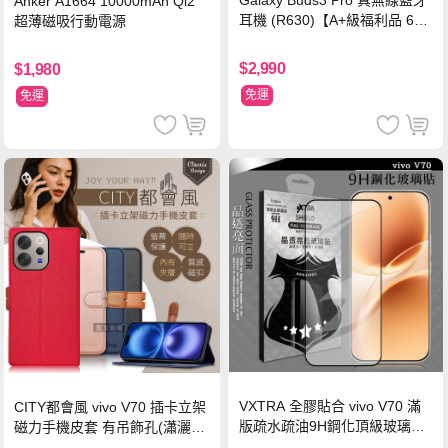
Galaxy Buds3 Pro 真無線藍牙
Anker A1664 10000mAh Qi2
耳機 (R630)【A+級福利品 6個
超薄磁吸行動電源
月保固】
$2,990
$1,980
免運
免運
VXTRA 全膠貼合 vivo V70 滿
CITY都會風 vivo V70 插卡立架
版疏水疏油9H鋼化頂級玻璃貼
磁力手機皮套 有吊飾孔(瀟灑
保護貼(黑)
藍)