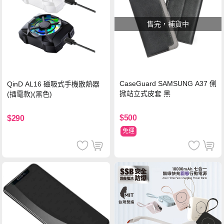
售完，補貨中
CaseGuard SAMSUNG A37 側
QinD AL16 磁吸式手機散熱器
掀站立式皮套 黑
(插電款)(黑色)
$500
$290
免運