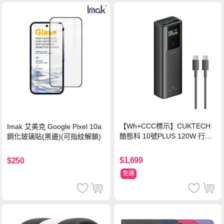
【Wh+CCC標示】CUKTECH
Imak 艾美克 Google Pixel 10a
酷態科 10號PLUS 120W 行動
鋼化玻璃貼(黑邊)(可指紋解鎖)
電源 15000mAh (PB150P)-黑
色
$1,699
$250
免運