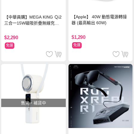
【Apple】 40W 動態電源轉接
【中華員購】MEGA KING Ｑi2
器 (最高輸出 60W)
三合一15W磁吸折疊無線充電
支架 黑
$1,290
$2,290
免運
免運
售完，補貨中