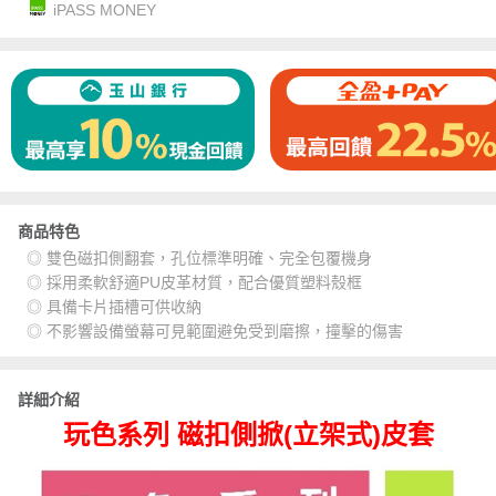
iPASS MONEY
商品特色
◎ 雙色磁扣側翻套，孔位標準明確、完全包覆機身
◎ 採用柔軟舒適PU皮革材質，配合優質塑料殼框
◎ 具備卡片插槽可供收納
◎ 不影響設備螢幕可見範圍避免受到磨擦，撞擊的傷害
詳細介紹
玩色系列 磁扣側掀(立架式)皮套