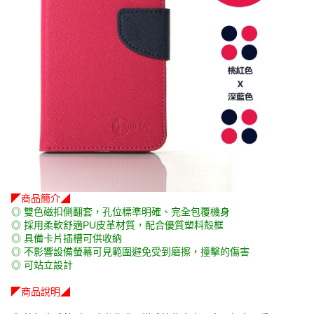
◤商品簡介◢
◎ 雙色磁扣側翻套，孔位標準明確、完全包覆機身
◎ 採用柔軟舒適PU皮革材質，配合優質塑料殼框
◎ 具備卡片插槽可供收納
◎ 不影響設備螢幕可見範圍避免受到磨擦，撞擊的傷害
◎ 可站立設計
◤商品說明◢