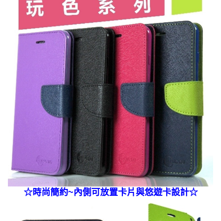
☆
時尚簡約~內側可放置卡片與悠遊卡
設計☆