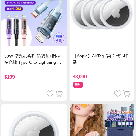
【Apple】AirTag (第 2 代) 4件
30W 極光芯系列 防過熱+耐拉
裝
快充線 Type-C to Lightning 傳
輸充電線(1.2M)黑色
$3,090
$199
免運