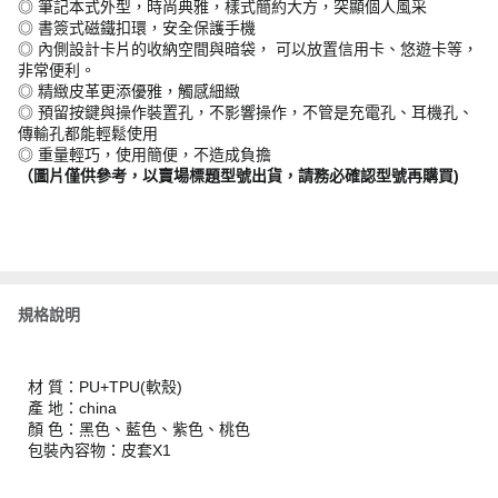
◎ 筆記本式外型，時尚典雅，樣式簡約大方，突顯個人風采
◎ 書簽式磁鐵扣環，安全保護手機
◎ 內側設計卡片的收納空間與暗袋， 可以放置信用卡、悠遊卡等，
非常便利。
◎ 精緻皮革更添優雅，觸感細緻
◎ 預留按鍵與操作裝置孔，不影響操作，不管是充電孔、耳機孔、
傳輸孔都能輕鬆使用
◎ 重量輕巧，使用簡便，不造成負擔
（圖片僅供參考，以賣場標題型號出貨，請務必確認型號再購買)
規格說明
材 質：PU+TPU(軟殼)
產 地：china
顏 色：黑色、藍色、紫色、桃色
包裝內容物：皮套X1