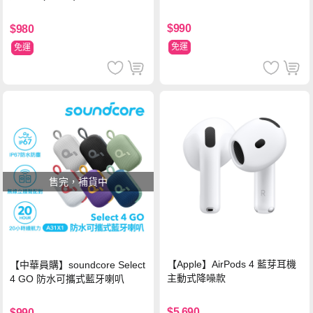
$990
$980
免運
免運
售完，補貨中
【Apple】AirPods 4 藍芽耳機
【中華員購】soundcore Select
主動式降噪款
4 GO 防水可攜式藍牙喇叭
$5,690
$990