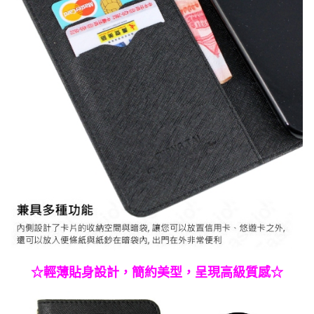
☆輕薄貼身設計，簡約美型，呈現高級質感☆