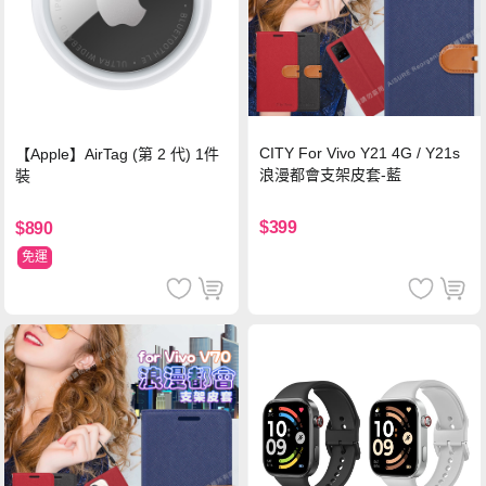
CITY For Vivo Y21 4G / Y21s
【Apple】AirTag (第 2 代) 1件
浪漫都會支架皮套-藍
裝
$399
$890
免運