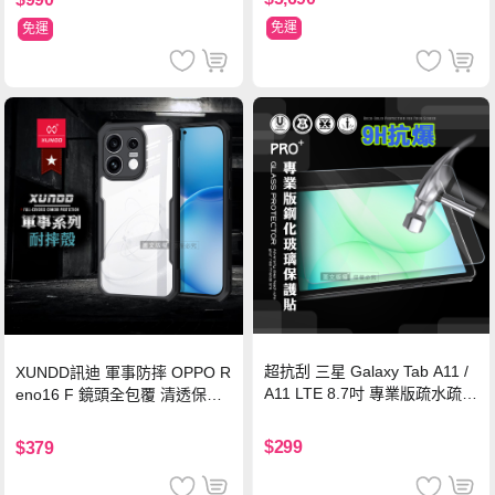
免運
免運
超抗刮 三星 Galaxy Tab A11 /
XUNDD訊迪 軍事防摔 OPPO R
A11 LTE 8.7吋 專業版疏水疏油
eno16 F 鏡頭全包覆 清透保護
9H鋼化玻璃膜 平板玻璃貼
殼 手機殼(夜幕黑)
$299
$379