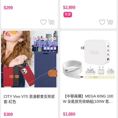
鋼化頂級玻璃膜(黑)
$2,899
$299
免運
【中華員購】MEGA KING 100
CITY Vivo V70 浪漫都會支架皮
W 全能旅充收納組(100W 氮化
套-紅色
鎵旅充頭 +100W高速充電線附
萬國轉接器)
$1,680
$399