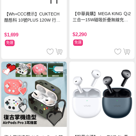
【中華員購】MEGA KING Ｑi2
【Wh+CCC標示】CUKTECH
三合一15W磁吸折疊無線充電
酷態科 10號PLUS 120W 行動
支架 黑
電源 15000mAh (PB150P)-黑
色
$2,290
$1,699
免運
免運