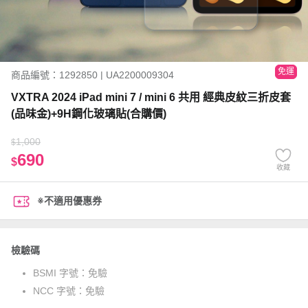
免運
商品編號：1292850 | UA2200009304
VXTRA 2024 iPad mini 7 / mini 6 共用 經典皮紋三折皮套
(品味金)+9H鋼化玻璃貼(合購價)
1,000
$
690
$
收藏
※不適用優惠券
檢驗碼
BSMI 字號：
免驗
NCC 字號：
免驗