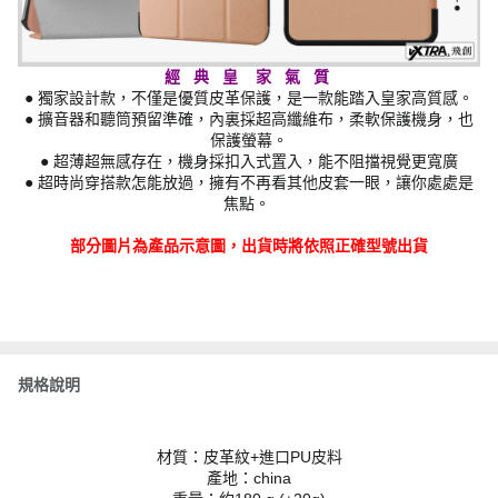
經 典 皇 家 氣 質
● 獨家設計款，不僅是優質皮革保護，是一款能踏入皇家高質感。
● 擴音器和聽筒預留準確，內裏採超高纖維布，柔軟保護機身，也
保護螢幕。
● 超薄超無感存在，機身採扣入式置入，能不阻擋視覺更寬廣
● 超時尚穿搭款怎能放過，擁有不再看其他皮套一眼，讓你處處是
焦點。
部分圖片為產品示意圖，出貨時將依照正確型號出貨
規格說明
材質：皮革紋+進口PU皮料
產地：china