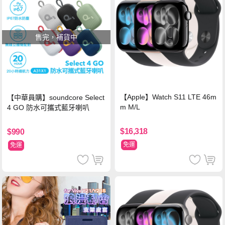
售完，補貨中
【Apple】Watch S11 LTE 46m
【中華員購】soundcore Select
m M/L
4 GO 防水可攜式藍牙喇叭
$16,318
$990
免運
免運