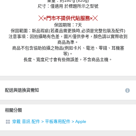
重量：約180 g (±20g)
尺寸：僅適用 於標題所示之型號
╳×門市不提供代貼服務×╳
保固期限：7天
保固範圍：新品瑕疵(若產品需更換時,必須是完整包裝及配件)
注意事項：因拍攝略有色差，圖片僅供參考，顏色請以實際收到
商品為準。
商品不包含協助拍攝之物品(例如卡片、電池、零錢、耳機塞
等)。
長度、寬度尺寸會有些微誤差，不含商品主機。
配送與退換貨需知
相關分類
穿戴 音訊 配件
>
平板專用配件
>
Apple