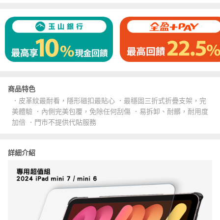
商品特色
．皮革紋最耐看，隱形磁扣最貼心 ．最穩固三折式折疊支架，完
美體驗 ．內側完美包覆，免除任何刮傷 ．易拆卸、耐髒，耐用度
加倍 ．門市不提供代貼服務
詳細介紹