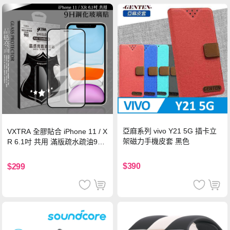
亞麻系列 vivo Y21 5G 插卡立
VXTRA 全膠貼合 iPhone 11 / X
架磁力手機皮套 黑色
R 6.1吋 共用 滿版疏水疏油9H
鋼化頂級玻璃膜(黑)
$390
$299