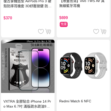
【限量出清】vivo TWS Air 真
復古掌機造型 AirPods Pro 3 硬
無線藍牙耳機
殼防摔耳機套 3D紓壓按鍵 防開
鎖扣 附心形掛勾(懷舊灰)
$699
$370
免運
Redmi Watch 6 NFC
VXTRA 全膠貼合 iPhone 14 Pr
o Max 6.7吋 滿版疏水疏油9H