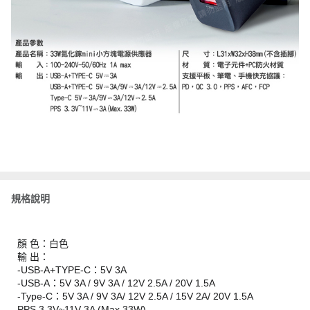
規格說明
顏 色：白色
輸 出：
-USB-A+TYPE-C：5V 3A
-USB-A：5V 3A / 9V 3A / 12V 2.5A / 20V 1.5A
-Type-C：5V 3A / 9V 3A/ 12V 2.5A / 15V 2A/ 20V 1.5A
PPS 3.3V~11V 3A (Max.33W)