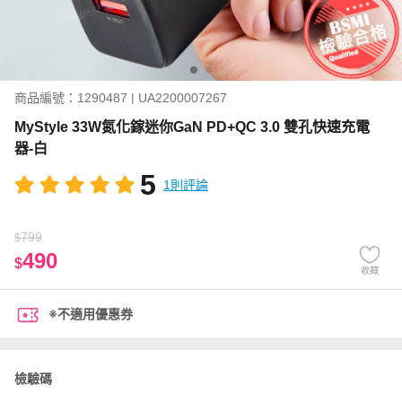
商品編號：1290487 | UA2200007267
MyStyle 33W氮化鎵迷你GaN PD+QC 3.0 雙孔快速充電
器-白
5
1則評論
799
$
490
$
收藏
※不適用優惠券
檢驗碼