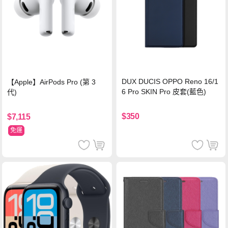
DUX DUCIS OPPO Reno 16/1
【Apple】AirPods Pro (第 3
6 Pro SKIN Pro 皮套(藍色)
代)
$350
$7,115
免運