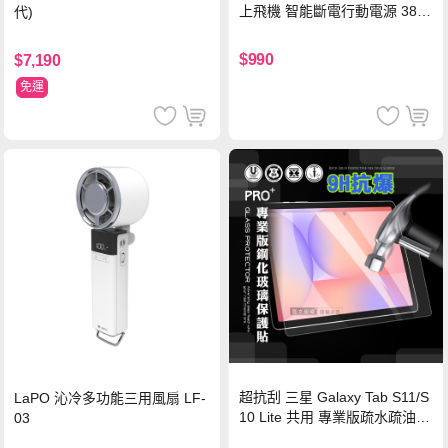
上飛機 智能斷電行動電源 38.5
代)
Wh PD雙向快充充電線 鈦銀 台
灣BSMI/中國CCC/歐美CE/FCC
$990
$7,190
認證
免運
超抗刮 三星 Galaxy Tab S11/S
LaPO 沁冷多功能三用風扇 LF-
10 Lite 共用 專業版疏水疏油9
03
H鋼化玻璃膜 平板玻璃貼