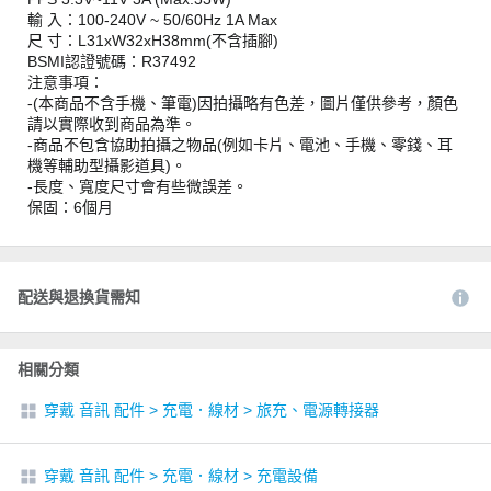
輸 入：100-240V ~ 50/60Hz 1A Max
尺 寸：L31xW32xH38mm(不含插腳)
BSMI認證號碼：R37492
注意事項：
-(本商品不含手機、筆電)因拍攝略有色差，圖片僅供參考，顏色
請以實際收到商品為準。
-商品不包含協助拍攝之物品(例如卡片、電池、手機、零錢、耳
機等輔助型攝影道具)。
-長度、寬度尺寸會有些微誤差。
保固：6個月
配送與退換貨需知
相關分類
穿戴 音訊 配件
>
充電．線材
>
旅充、電源轉接器
穿戴 音訊 配件
>
充電．線材
>
充電設備