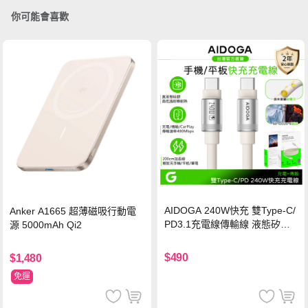
你可能會喜歡
AIDOGA 240W快充 雙Type-C/
Anker A1665 超薄磁吸行動電
PD3.1充電線傳輸線 液態矽膠
源 5000mAh Qi2
硅膠 2M 支援iPhone17/安卓/手
機/平板/筆電
$490
$1,480
免運