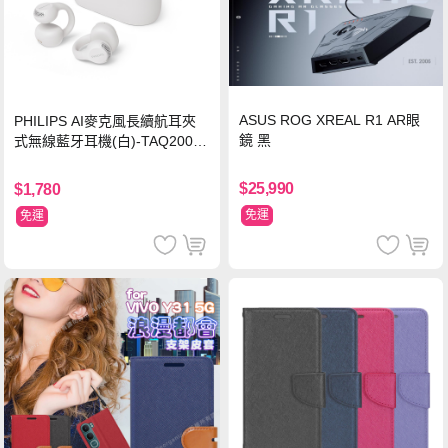
ASUS ROG XREAL R1 AR眼
PHILIPS AI麥克風長續航耳夾
鏡 黑
式無線藍牙耳機(白)-TAQ2000
WT
$25,990
$1,780
免運
免運