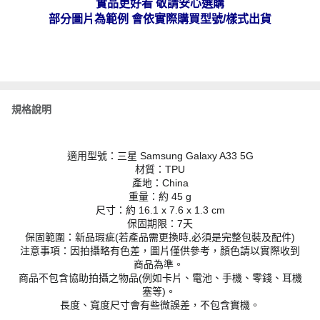
實品更好看 敬請安心選購
部分圖片為範例 會依實際購買型號/樣式出貨
規格說明
適用型號：三星 Samsung Galaxy A33 5G
材質：TPU
產地：China
重量：約 45 g
尺寸：約 16.1 x 7.6 x 1.3 cm
保固期限：7天
保固範圍：新品瑕疵(若產品需更換時,必須是完整包裝及配件)
注意事項：因拍攝略有色差，圖片僅供參考，顏色請以實際收到
商品為準。
商品不包含協助拍攝之物品(例如卡片、電池、手機、零錢、耳機
塞等)。
長度、寬度尺寸會有些微誤差，不包含實機。