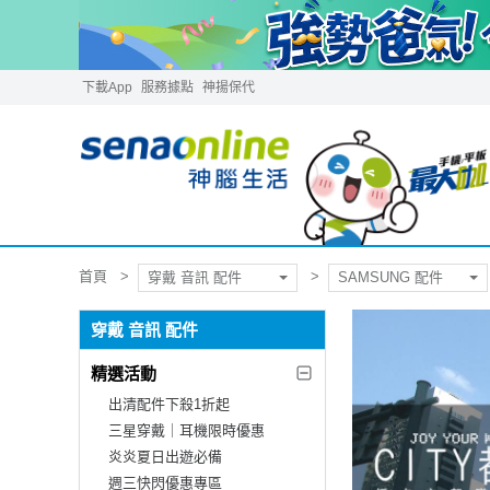
下載App
服務據點
神揚保代
首頁
穿戴 音訊 配件
SAMSUNG 配件
穿戴 音訊 配件
精選活動
出清配件下殺1折起
三星穿戴｜耳機限時優惠
炎炎夏日出遊必備
週三快閃優惠專區