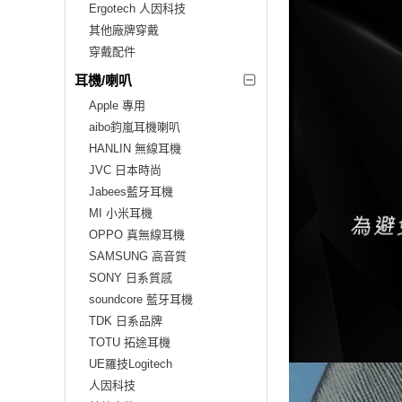
Ergotech 人因科技
其他廠牌穿戴
穿戴配件
耳機/喇叭
Apple 專用
aibo鈞嵐耳機喇叭
HANLIN 無線耳機
JVC 日本時尚
Jabees藍牙耳機
MI 小米耳機
OPPO 真無線耳機
SAMSUNG 高音質
SONY 日系質感
soundcore 藍牙耳機
TDK 日系品牌
TOTU 拓途耳機
UE羅技Logitech
人因科技