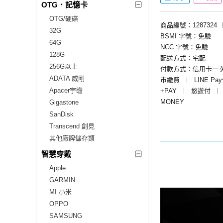
OTG．記憶卡
OTG/硬碟
商品編號：1287324
32G
BSMI 字號：免驗
64G
NCC 字號：免驗
128G
配送方式：宅配
256G以上
付款方式：信用卡一
ADATA 威剛
市繳費
︱
LINE Pa
Apacer宇瞻
+PAY
︱
悠遊付
︱
MONEY
Gigastone
SanDisk
Transcend 創見
其他廠牌儲存類
智慧穿戴
Apple
GARMIN
MI 小米
OPPO
SAMSUNG