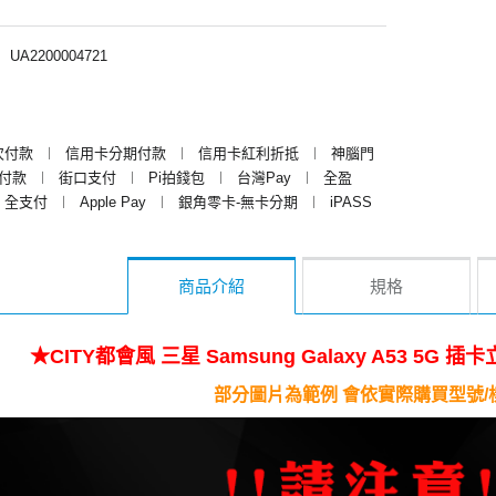
︱
UA2200004721
次付款
︱
信用卡分期付款
︱
信用卡紅利折抵
︱
神腦門
y付款
︱
街口支付
︱
Pi拍錢包
︱
台灣Pay
︱
全盈
全支付
︱
Apple Pay
︱
銀角零卡-無卡分期
︱
iPASS
商品介紹
規格
★CITY都會風 三星 Samsung Galaxy A53 5
部分圖片為範例 會依實際購買型號/