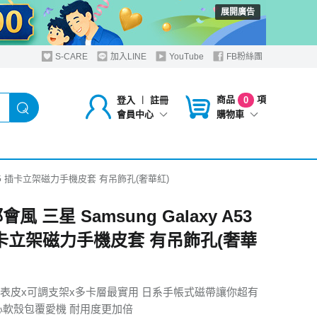
展開廣告
S-CARE
加入LINE
YouTube
FB粉絲團
商品
項
登入
︱
註冊
0
購物車
會員中心
A53 5G 插卡立架磁力手機皮套 有吊飾孔(奢華紅)
會風 三星 Samsung Galaxy A53
插卡立架磁力手機皮套 有吊飾孔(奢華
表皮x可調支架x多卡層最實用 日系手帳式磁帶讓你超有
糖心軟殼包覆愛機 耐用度更加倍