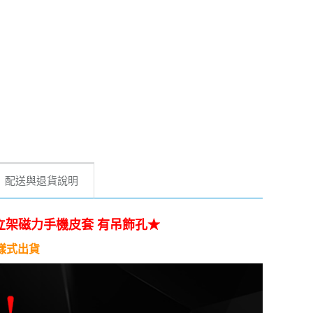
配送與退貨說明
G 插卡立架磁力手機皮套 有吊飾孔
★
樣式出貨