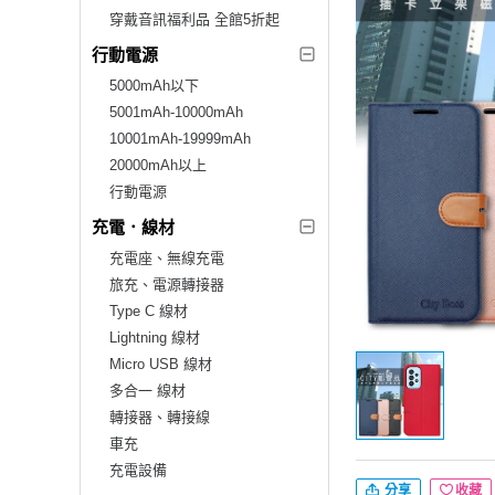
穿戴音訊福利品 全館5折起
行動電源
5000mAh以下
5001mAh-10000mAh
10001mAh-19999mAh
20000mAh以上
行動電源
充電．線材
充電座、無線充電
旅充、電源轉接器
Type C 線材
Lightning 線材
Micro USB 線材
多合一 線材
轉接器、轉接線
車充
充電設備
分享
收藏