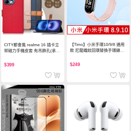
【Timo】小米手環10/9/8 通用
CITY都會風 realme 16 插卡立
款 尼龍織紋回環替換手環錶帶-
架磁力手機皮套 有吊飾孔(承諾
珍珠粉
黑)
$249
$399