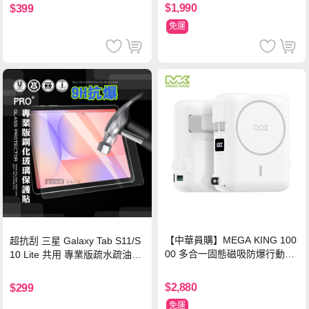
$1,990
$399
免運
【中華員購】MEGA KING 100
超抗刮 三星 Galaxy Tab S11/S
00 多合一固態磁吸防爆行動電
10 Lite 共用 專業版疏水疏油9H
源 冰曜白
鋼化玻璃膜 平板玻璃貼
$2,880
$299
免運