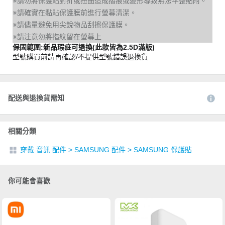
※請勿將保護貼對折或扭曲造成摺痕或變形導致無法平整貼附。
※請確實在黏貼保護膜前進行螢幕清潔。
※請儘量避免用尖銳物品刮擦保護膜。
※請注意勿將指紋留在螢幕上
保固範圍:新品瑕疵可退換(此款皆為2.5D滿版)
型號購買前請再確認/不提供型號錯誤退換貨
配送與退換貨需知
相關分類
穿戴 音訊 配件
>
SAMSUNG 配件
>
SAMSUNG 保護貼
你可能會喜歡