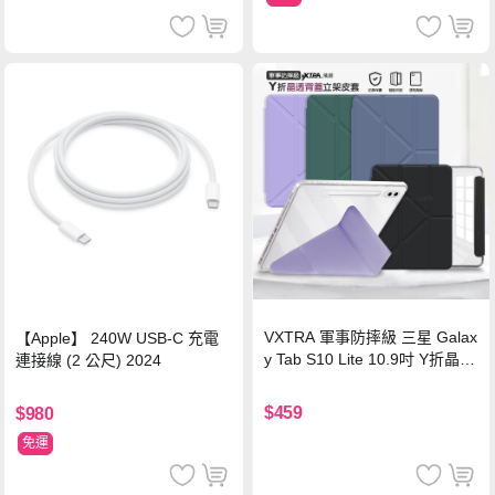
VXTRA 軍事防摔級 三星 Galax
【Apple】 240W USB-C 充電
y Tab S10 Lite 10.9吋 Y折晶透
連接線 (2 公尺) 2024
背蓋立架皮套 含筆槽(經典黑)
$459
$980
免運