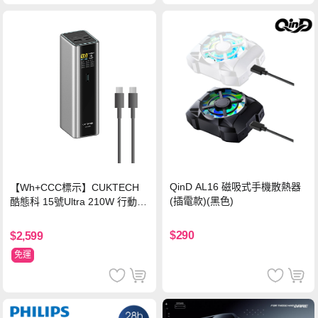
QinD AL16 磁吸式手機散熱器
【Wh+CCC標示】CUKTECH
(插電款)(黑色)
酷態科 15號Ultra 210W 行動電
源 20000mAh (PB200U) -灰色
$290
$2,599
免運