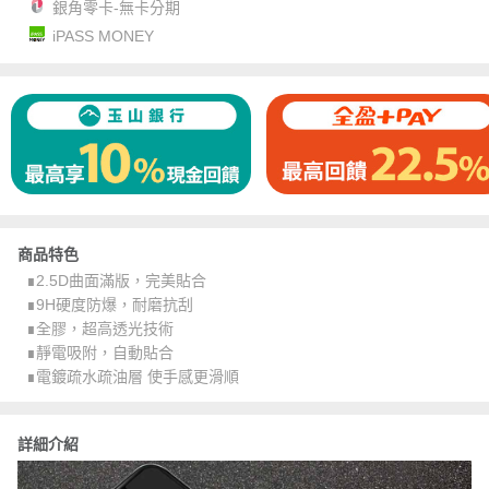
銀角零卡-無卡分期
iPASS MONEY
商品特色
∎2.5D曲面滿版，完美貼合
∎9H硬度防爆，耐磨抗刮
∎全膠，超高透光技術
∎靜電吸附，自動貼合
∎電鍍疏水疏油層 使手感更滑順
詳細介紹