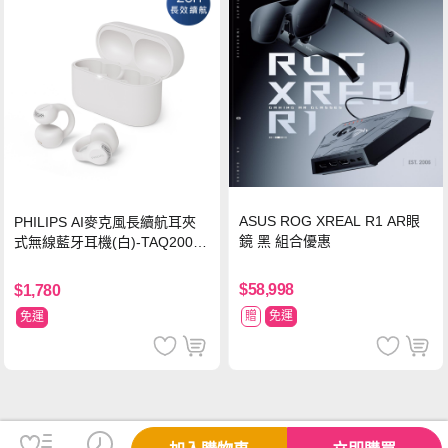
ASUS ROG XREAL R1 AR眼
PHILIPS AI麥克風長續航耳夾
鏡 黑 組合優惠
式無線藍牙耳機(白)-TAQ2000
WT
$58,998
$1,780
贈
免運
免運