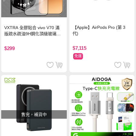
【Apple】AirPods Pro (第 3
VXTRA 全膠貼合 vivo V70 滿
代)
版疏水疏油9H鋼化頂級玻璃貼
保護貼(黑)
$7,115
$299
免運
售完，補貨中