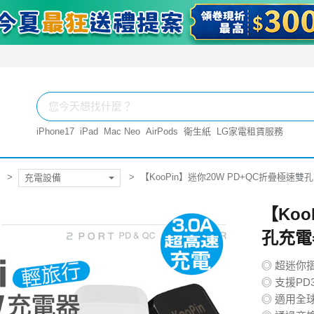
iPhone17
iPad
Mac Neo
AirPods
衛生紙
LG家電租賃服務
【KooPin】迷你20W PD+QC折疊極速雙孔充電
充電設備
【Koo
孔充電器
◎ 超迷你
◎ 支援PD3
◎ 適用全