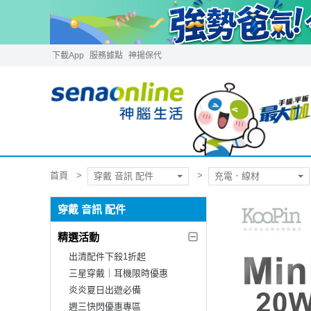
下載App
服務據點
神揚保代
首頁
穿戴 音訊 配件
充電．線材
穿戴 音訊 配件
精選活動
出清配件下殺1折起
三星穿戴｜耳機限時優惠
炎炎夏日出遊必備
週三快閃優惠專區