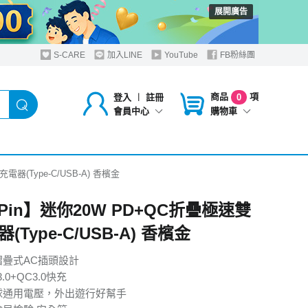
展開廣告
S-CARE
加入LINE
YouTube
FB粉絲團
商品
項
登入
︱
註冊
0
購物車
會員中心
器(Type-C/USB-A) 香檳金
Pin】迷你20W PD+QC折疊極速雙
(Type-C/USB-A) 香檳金
摺疊式AC插頭設計
.0+QC3.0快充
球通用電壓，外出遊行好幫手