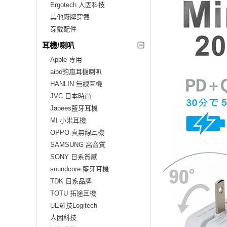
Ergotech 人因科技
其他廠牌穿戴
穿戴配件
耳機/喇叭
Apple 專用
aibo鈞嵐耳機喇叭
HANLIN 無線耳機
JVC 日本時尚
Jabees藍牙耳機
MI 小米耳機
OPPO 真無線耳機
SAMSUNG 高音質
SONY 日系質感
soundcore 藍牙耳機
TDK 日系品牌
TOTU 拓途耳機
UE羅技Logitech
人因科技