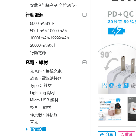
穿戴音訊福利品 全館5折起
行動電源
5000mAh以下
5001mAh-10000mAh
10001mAh-19999mAh
20000mAh以上
行動電源
充電．線材
充電座、無線充電
旅充、電源轉接器
Type C 線材
Lightning 線材
Micro USB 線材
多合一 線材
轉接器、轉接線
車充
充電設備
分享
收藏