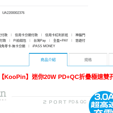
︱
UA2200002376
次付款
︱
信用卡分期付款
︱
信用卡紅利折抵
︱
神腦門
y付款
︱
Pi拍錢包
︱
台灣Pay
︱
全盈+PAY
︱
悠遊付
銀角零卡-無卡分期
︱
iPASS MONEY
商品介紹
規格
【KooPin】迷你20W PD+QC折疊極速雙孔充