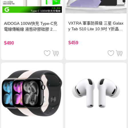
VXTRA 軍事防摔級 三星 Galax
AIDOGA 100W快充 Type-C充
y Tab S10 Lite 10.9吋 Y折晶透
電線傳輸線 液態矽膠硅膠 2M
背蓋立架皮套 含筆槽(經典黑)
支援iPhone17/安卓/手機/平板
$459
$490