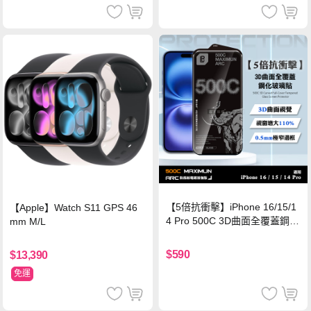
【5倍抗衝擊】iPhone 16/15/1
【Apple】Watch S11 GPS 46
4 Pro 500C 3D曲面全覆蓋鋼化
mm M/L
玻璃貼 0.5mm極窄邊框 防指紋
保護貼
$590
$13,390
免運