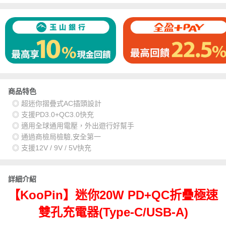
商品特色
◎ 超迷你摺疊式AC插頭設計
◎ 支援PD3.0+QC3.0快充
◎ 適用全球通用電壓，外出遊行好幫手
◎ 通過商檢局檢驗,安全第一
◎ 支援12V / 9V / 5V快充
詳細介紹
【KooPin】迷你20W PD+QC折疊極速
雙孔充電器(Type-C/USB-A)