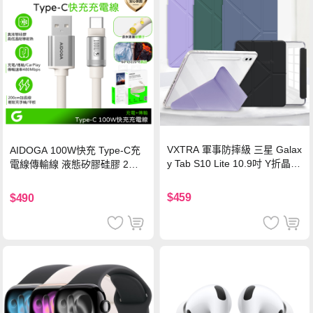
VXTRA 軍事防摔級 三星 Galax
AIDOGA 100W快充 Type-C充
y Tab S10 Lite 10.9吋 Y折晶透
電線傳輸線 液態矽膠硅膠 2M
背蓋立架皮套 含筆槽(經典黑)
支援iPhone17/安卓/手機/平板
$459
$490