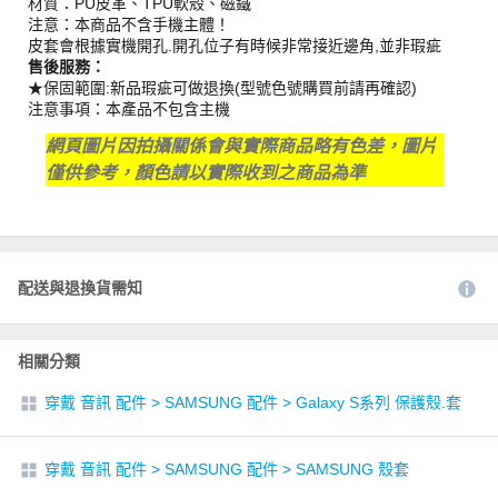
材質：PU皮革、TPU軟殼、磁鐵
注意：本商品不含手機主體！
皮套會根據實機開孔.開孔位子有時候非常接近邊角,並非瑕疵
售後服務：
★保固範圍:新品瑕疵可做退換(型號色號購買前請再確認)
注意事項：本產品不包含主機
網頁圖片因拍攝關係會與實際商品略有色差，圖片
僅供參考，顏色請以實際收到之商品為準
配送與退換貨需知
相關分類
穿戴 音訊 配件
>
SAMSUNG 配件
>
Galaxy S系列 保護殼.套
穿戴 音訊 配件
>
SAMSUNG 配件
>
SAMSUNG 殼套