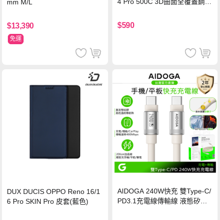
4 Pro 500C 3D曲面全覆蓋鋼化
mm M/L
玻璃貼 0.5mm極窄邊框 防指紋
保護貼
$590
$13,390
免運
AIDOGA 240W快充 雙Type-C/
DUX DUCIS OPPO Reno 16/1
PD3.1充電線傳輸線 液態矽膠
6 Pro SKIN Pro 皮套(藍色)
硅膠 2M 支援iPhone17/安卓/手