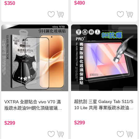
機/平板/筆電
$490
$350
超抗刮 三星 Galaxy Tab S11/S
VXTRA 全膠貼合 vivo V70 滿
10 Lite 共用 專業版疏水疏油9
版疏水疏油9H鋼化頂級玻璃貼
H鋼化玻璃膜 平板玻璃貼
保護貼(黑)
$299
$299