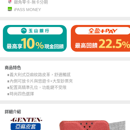
銀角零卡-無卡分期
iPASS MONEY
商品特色
∎義大利式亞麻紋路皮革，舒適觸感
∎內側可放卡片與悠遊卡+大型鈔票夾
∎配置高精準孔位，功能鍵不受限
∎時尚四色選擇
詳細介紹