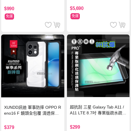
$5,690
$990
免運
免運
超抗刮 三星 Galaxy Tab A11 /
XUNDD訊迪 軍事防摔 OPPO R
A11 LTE 8.7吋 專業版疏水疏油
eno16 F 鏡頭全包覆 清透保護
9H鋼化玻璃膜 平板玻璃貼
殼 手機殼(夜幕黑)
$299
$379