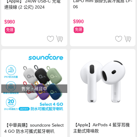
LaPO mini 頸掛式製冷風扇 LF-
【Apple】 240W USB-C 充電
06
連接線 (2 公尺) 2024
$990
$980
免運
免運
售完，補貨中
【Apple】AirPods 4 藍芽耳機
【中華員購】soundcore Select
主動式降噪款
4 GO 防水可攜式藍牙喇叭