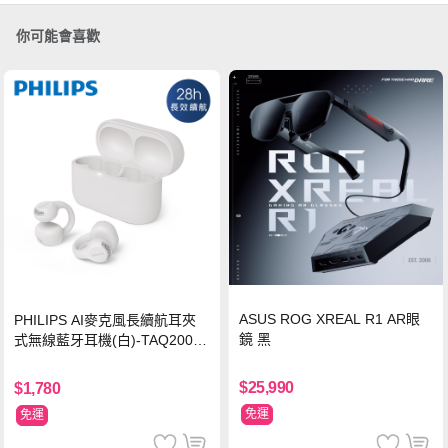
你可能會喜歡
ASUS ROG XREAL R1 AR眼
PHILIPS AI麥克風長續航耳夾
鏡 黑
式無線藍牙耳機(白)-TAQ2000
WT
$25,990
$1,780
免運
免運