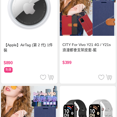
CITY For Vivo Y21 4G / Y21s
【Apple】AirTag (第 2 代) 1件
浪漫都會支架皮套-藍
裝
$399
$890
免運