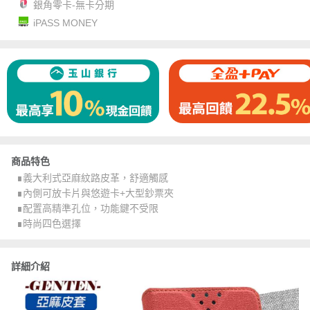
銀角零卡-無卡分期
iPASS MONEY
商品特色
∎義大利式亞麻紋路皮革，舒適觸感
∎內側可放卡片與悠遊卡+大型鈔票夾
∎配置高精準孔位，功能鍵不受限
∎時尚四色選擇
詳細介紹