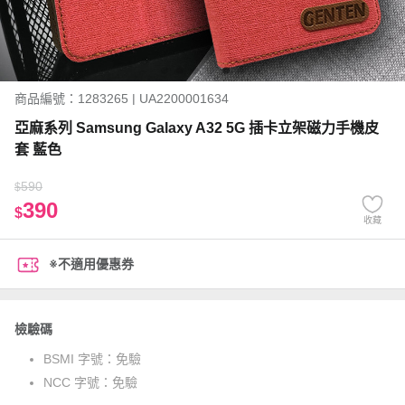
商品編號：1283265 | UA2200001634
亞麻系列 Samsung Galaxy A32 5G 插卡立架磁力手機皮
套 藍色
590
$
390
$
收藏
※不適用優惠券
檢驗碼
BSMI 字號：
免驗
NCC 字號：
免驗