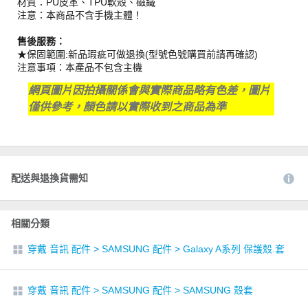
材質：PU皮革、TPU軟殼、磁鐵
注意：本商品不含手機主體！
售後服務：
★保固範圍:新品瑕疵可做退換(型號色號購買前請再確認)
注意事項：本產品不包含主機
網頁圖片因拍攝關係會與實際商品略有色差，圖片
僅供參考，顏色請以實際收到之商品為準
配送與退換貨需知
相關分類
穿戴 音訊 配件
>
SAMSUNG 配件
>
Galaxy A系列 保護殼.套
穿戴 音訊 配件
>
SAMSUNG 配件
>
SAMSUNG 殼套