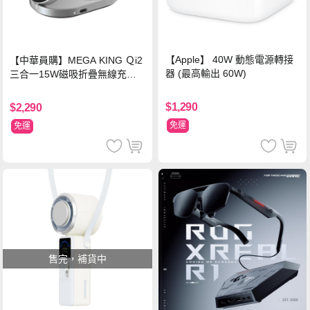
【Apple】 40W 動態電源轉接
【中華員購】MEGA KING Ｑi2
器 (最高輸出 60W)
三合一15W磁吸折疊無線充電
支架 黑
$1,290
$2,290
免運
免運
售完，補貨中