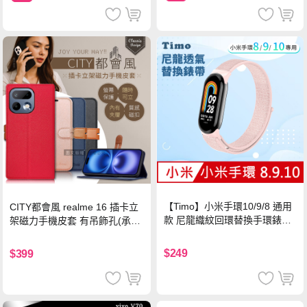
【Timo】小米手環10/9/8 通用
CITY都會風 realme 16 插卡立
款 尼龍織紋回環替換手環錶帶-
架磁力手機皮套 有吊飾孔(承諾
珍珠粉
黑)
$249
$399