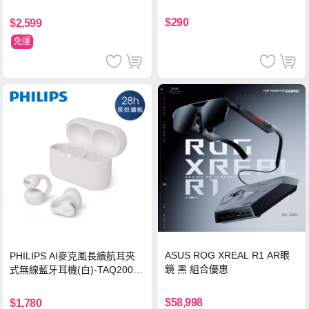
源 20000mAh (PB200U) -灰色
$290
$2,599
免運
ASUS ROG XREAL R1 AR眼
PHILIPS AI麥克風長續航耳夾
鏡 黑 組合優惠
式無線藍牙耳機(白)-TAQ2000
WT
$58,998
$1,780