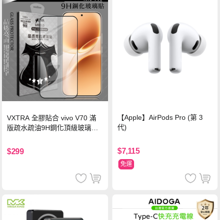
【Apple】AirPods Pro (第 3
VXTRA 全膠貼合 vivo V70 滿
代)
版疏水疏油9H鋼化頂級玻璃貼
保護貼(黑)
$7,115
$299
免運