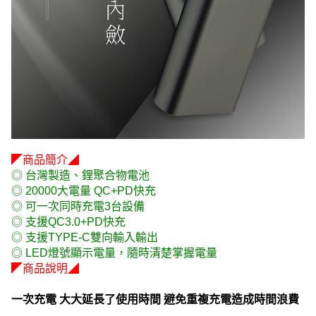
◤商品簡介◢
◎ 台灣製造、鋰聚合物電池
◎ 20000大電量 QC+PD快充
◎ 可一次同時充電3台設備
◎ 支援QC3.0+PD快充
◎ 支援TYPE-C雙向輸入輸出
◎ LED燈號顯示電量，隨時清楚掌握電量
◤商品說明◢
一次充電 大大延長了使用時間 避免重複充電造成時間浪費