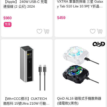
VXTRA 軍事防摔級 三星 Galax
【Apple】 240W USB-C 充電
y Tab S10 Lite 10.9吋 Y折晶透
連接線 (2 公尺) 2024
背蓋立架皮套 含筆槽(經典黑)
$459
$980
免運
QinD AL16 磁吸式手機散熱器
【Wh+CCC標示】CUKTECH
(插電款)(黑色)
酷態科 15號Ultra 210W 行動電