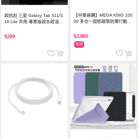
【中華員購】MEGA KING 100
超抗刮 三星 Galaxy Tab S11/S
00 多合一固態磁吸防爆行動電
10 Lite 共用 專業版疏水疏油9H
源 冰曜白
鋼化玻璃膜 平板玻璃貼
$2,880
$299
免運