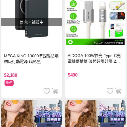
售完，補貨中
AIDOGA 100W快充 Type-C充
MEGA KING 10000準固態防爆
電線傳輸線 液態矽膠硅膠 2M
磁吸行動電源 暗影黑
支援iPhone17/安卓/手機/平板
$490
$2,180
免運