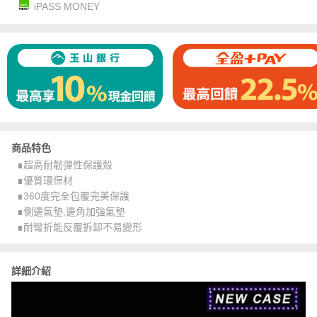
iPASS MONEY
商品特色
∎超高耐韌彈性保護殼
∎優質環保材
∎360度完全包覆完美保護
∎側邊氣墊,邊角加強氣墊
∎耐彎折能反覆拆卸不易變形
詳細介紹