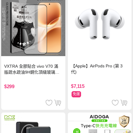
【Apple】AirPods Pro (第 3
VXTRA 全膠貼合 vivo V70 滿
代)
版疏水疏油9H鋼化頂級玻璃貼
保護貼(黑)
$7,115
$299
免運