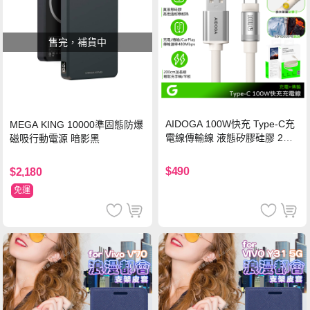
售完，補貨中
AIDOGA 100W快充 Type-C充
MEGA KING 10000準固態防爆
電線傳輸線 液態矽膠硅膠 2M
磁吸行動電源 暗影黑
支援iPhone17/安卓/手機/平板
$490
$2,180
免運