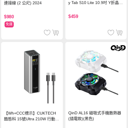
y Tab S10 Lite 10.9吋 Y折晶透
連接線 (2 公尺) 2024
背蓋立架皮套 含筆槽(經典黑)
$459
$980
免運
QinD AL16 磁吸式手機散熱器
【Wh+CCC標示】CUKTECH
(插電款)(黑色)
酷態科 15號Ultra 210W 行動電
源 20000mAh (PB200U) -灰色