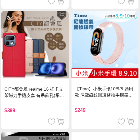
【Timo】小米手環10/9/8 通用
CITY都會風 realme 16 插卡立
款 尼龍織紋回環替換手環錶帶-
架磁力手機皮套 有吊飾孔(承諾
珍珠粉
黑)
$249
$399