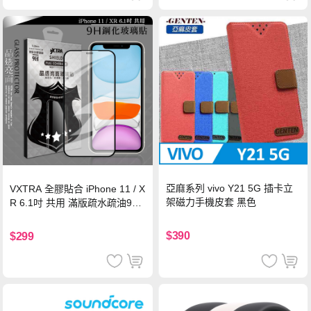
亞麻系列 vivo Y21 5G 插卡立
VXTRA 全膠貼合 iPhone 11 / X
架磁力手機皮套 黑色
R 6.1吋 共用 滿版疏水疏油9H
鋼化頂級玻璃膜(黑)
$390
$299