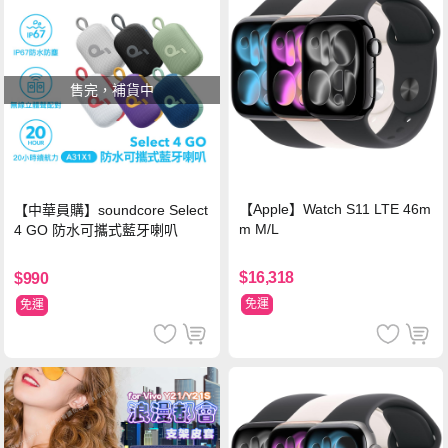
售完，補貨中
【Apple】Watch S11 LTE 46m
【中華員購】soundcore Select
m M/L
4 GO 防水可攜式藍牙喇叭
$16,318
$990
免運
免運