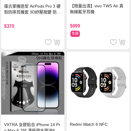
【限量出清】vivo TWS Air 真
復古掌機造型 AirPods Pro 3 硬
無線藍牙耳機
殼防摔耳機套 3D紓壓按鍵 防開
鎖扣 附心形掛勾(懷舊灰)
$699
$370
免運
Redmi Watch 6 NFC
VXTRA 全膠貼合 iPhone 14 Pr
o Max 6.7吋 滿版疏水疏油9H