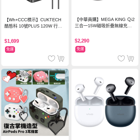
【中華員購】MEGA KING Ｑi2
【Wh+CCC標示】CUKTECH
三合一15W磁吸折疊無線充電
酷態科 10號PLUS 120W 行動
支架 黑
電源 15000mAh (PB150P)-黑
色
$2,290
$1,699
免運
免運