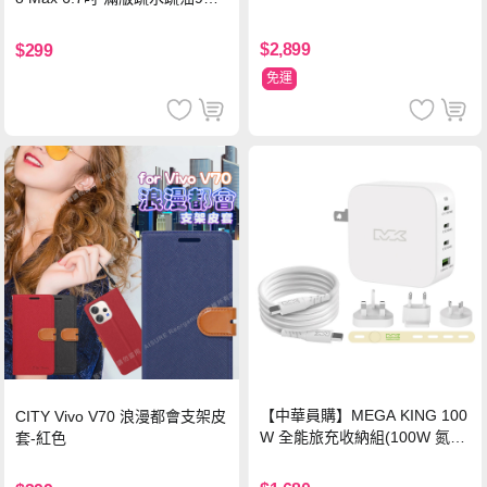
鋼化頂級玻璃膜(黑)
$2,899
$299
免運
【中華員購】MEGA KING 100
CITY Vivo V70 浪漫都會支架皮
W 全能旅充收納組(100W 氮化
套-紅色
鎵旅充頭 +100W高速充電線附
萬國轉接器)