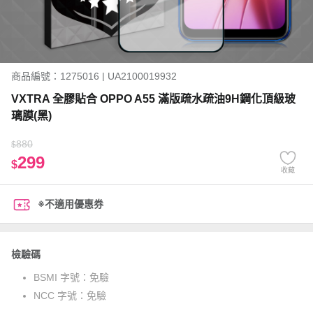
商品編號：1275016 | UA2100019932
VXTRA 全膠貼合 OPPO A55 滿版疏水疏油9H鋼化頂級玻
璃膜(黑)
880
$
299
$
收藏
※不適用優惠券
檢驗碼
BSMI 字號：
免驗
NCC 字號：
免驗