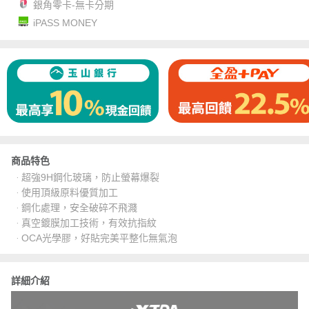
銀角零卡-無卡分期
iPASS MONEY
商品特色
‧ 超強9H鋼化玻璃，防止螢幕爆裂
‧ 使用頂級原料優質加工
‧ 鋼化處理，安全破碎不飛濺
‧ 真空鍍膜加工技術，有效抗指紋
‧ OCA光學膠，好貼完美平整化無氣泡
詳細介紹