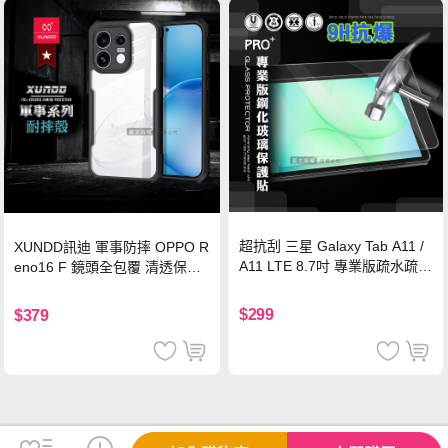
超抗刮 三星 Galaxy Tab A11 /
XUNDD訊迪 軍事防摔 OPPO R
A11 LTE 8.7吋 專業版疏水疏油
eno16 F 鏡頭全包覆 清透保護
9H鋼化玻璃膜 平板玻璃貼
殼 手機殼(夜幕黑)
$299
$379