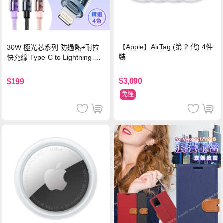
【Apple】AirTag (第 2 代) 4件
30W 極光芯系列 防過熱+耐拉
裝
快充線 Type-C to Lightning 傳
輸充電線(1.2M)黑色
$3,090
$199
免運