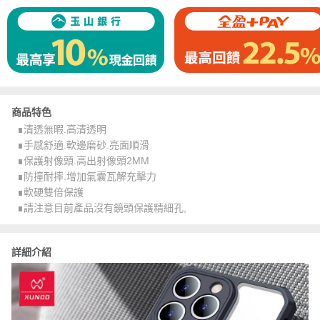
商品特色
∎清透無暇.高清透明
∎手感舒適.軟邊磨砂.亮面順滑
∎保護射像頭.高出射像頭2MM
∎防撞耐摔.增加氣囊瓦解充擊力
∎軟硬雙倍保護
∎請注意目前產品沒有鏡頭保護精細孔,
詳細介紹