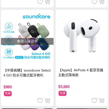
售完，補貨中
【Apple】AirPods 4 藍芽耳機
【中華員購】soundcore Select
主動式降噪款
4 GO 防水可攜式藍牙喇叭
$5,690
$990
免運
免運