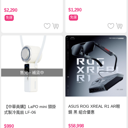
支架 黑
$1,290
$2,290
免運
免運
售完，補貨中
ASUS ROG XREAL R1 AR眼
【中華員購】LaPO mini 頸掛
鏡 黑 組合優惠
式製冷風扇 LF-06
$58,998
$990