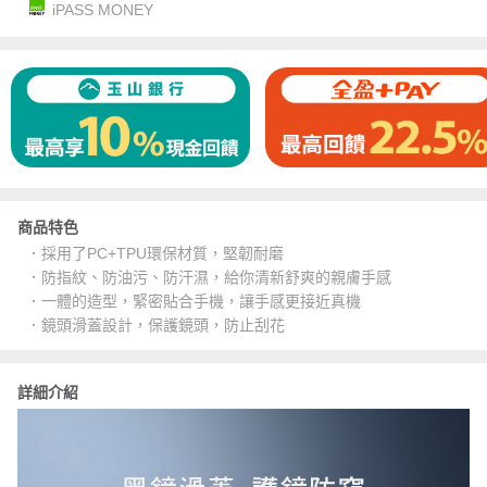
iPASS MONEY
商品特色
．採用了PC+TPU環保材質，堅韌耐磨
．防指紋、防油污、防汗濕，給你清新舒爽的親膚手感
．一體的造型，緊密貼合手機，讓手感更接近真機
．鏡頭滑蓋設計，保護鏡頭，防止刮花
詳細介紹