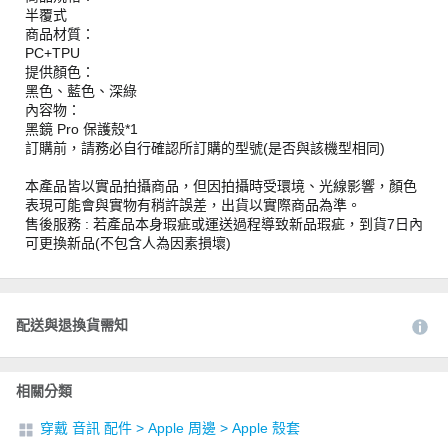
半覆式
商品材質：
PC+TPU
提供顏色：
黑色、藍色、深綠
內容物：
黑鏡 Pro 保護殼*1
訂購前，請務必自行確認所訂購的型號(是否與該機型相同)
本產品皆以實品拍攝商品，但因拍攝時受環境、光線影響，顏色
表現可能會與實物有稍許誤差，出貨以實際商品為準。
售後服務 : 若產品本身瑕疵或運送過程導致新品瑕疵，到貨7日內
可更換新品(不包含人為因素損壞)
配送與退換貨需知
相關分類
穿戴 音訊 配件
>
Apple 周邊
>
Apple 殼套