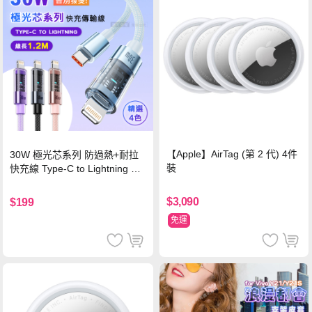
【Apple】AirTag (第 2 代) 4件
30W 極光芯系列 防過熱+耐拉
裝
快充線 Type-C to Lightning 傳
輸充電線(1.2M)黑色
$3,090
$199
免運