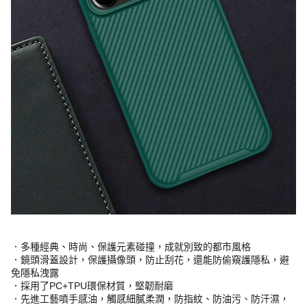
．多種經典、時尚、保護元素碰撞，成就別致的都市風格
．鏡頭滑蓋設計，保護攝像頭，防止刮花，還能防偷窺護隱私，避
免隱私洩露
．採用了PC+TPU環保材質，堅韌耐磨
．先進工藝噴手感油，觸感細膩柔潤，防指紋、防油污、防汗濕，