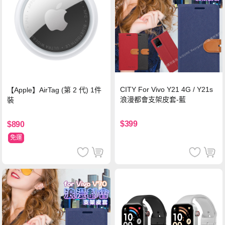
CITY For Vivo Y21 4G / Y21s
【Apple】AirTag (第 2 代) 1件
浪漫都會支架皮套-藍
裝
$399
$890
免運