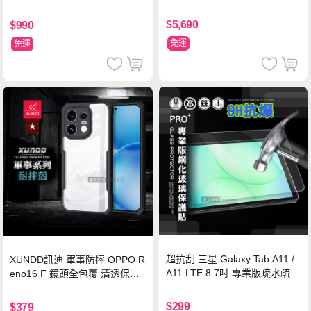
$5,690
$990
免運
免運
超抗刮 三星 Galaxy Tab A11 /
XUNDD訊迪 軍事防摔 OPPO R
A11 LTE 8.7吋 專業版疏水疏油
eno16 F 鏡頭全包覆 清透保護
9H鋼化玻璃膜 平板玻璃貼
殼 手機殼(夜幕黑)
$299
$379