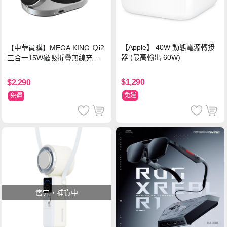
【Apple】 40W 動態電源轉接
【中華員購】MEGA KING Ｑi2
器 (最高輸出 60W)
三合一15W磁吸折疊無線充電
支架 黑
$1,290
$2,290
免運
免運
售完，補貨中