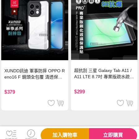
超抗刮 三星 Galaxy Tab A11 /
XUNDD訊迪 軍事防摔 OPPO R
A11 LTE 8.7吋 專業版疏水疏油
eno16 F 鏡頭全包覆 清透保護
9H鋼化玻璃膜 平板玻璃貼
殼 手機殼(夜幕黑)
$299
$379
加入購物車
立即購買