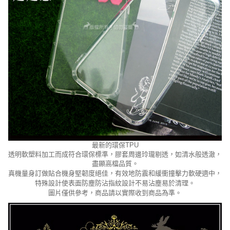
最新的環保
TPU
透明軟塑料加工而成符合環保標準，膠套周邊玲瓏剔透，如清水般透澈，
盡顯高檔品質。
真機量身訂做貼合機身堅韌度絕佳，有效地防震和緩衝撞擊力軟硬適中，
特殊設計使表面防塵防沾指紋設計不易沾塵易於清理。
圖片僅供參考，商品請以實際收到商品為準。