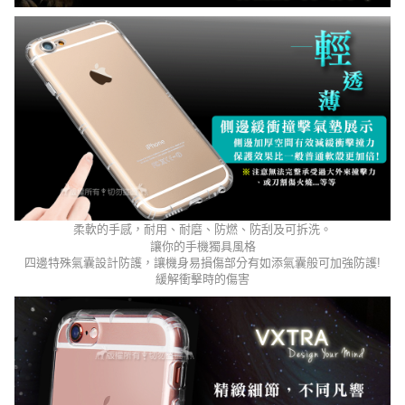
柔軟的手感，耐用、耐磨、防燃、防刮及可拆洗。
讓你的手機獨具風格
四邊特殊氣囊設計防護，讓機身易損傷部分有如添氣囊般可加強防護
!
緩解衝擊時的傷害