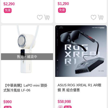
$1,290
$2,290
免運
免運
售完，補貨中
ASUS ROG XREAL R1 AR眼
【中華員購】LaPO mini 頸掛
鏡 黑 組合優惠
式製冷風扇 LF-06
$58,998
$990