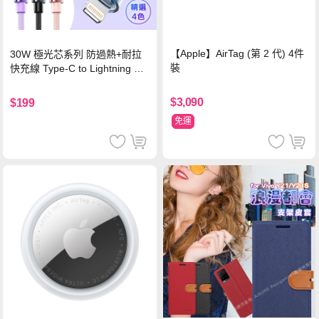
【Apple】AirTag (第 2 代) 4件
30W 極光芯系列 防過熱+耐拉
裝
快充線 Type-C to Lightning 傳
輸充電線(1.2M)黑色
$3,090
$199
免運