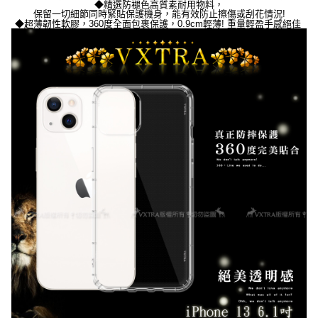
◆精選防褪色
高質素耐用物料，
保留一切細節同時緊貼保護機身，能有效防止擦傷或刮花情況!
◆
超薄韌性軟膠，360度全面包裹保護，0.9cm輕薄! 重量輕盈手感絕佳