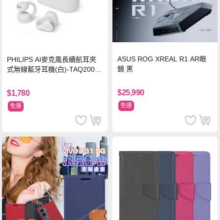
ASUS ROG XREAL R1 AR眼
PHILIPS AI麥克風長續航耳夾
鏡 黑
式無線藍牙耳機(白)-TAQ2000
WT
$25,990
$1,780
免運
免運