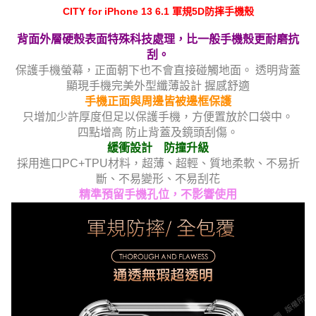
CITY for iPhone 13 6.1 軍規5D防摔手機殼
背面外層硬殼表面特殊科技處理，比一般手機殼更耐磨抗
刮。
保護手機螢幕，正面朝下也不會直接碰觸地面。 透明背蓋
顯現手機完美外型纖薄設計 握感舒適
手機正面與周邊皆被邊框保護
只增加少許厚度但足以保護手機，方便置放於口袋中。
四點增高 防止背蓋及鏡頭刮傷。
緩衝設計 防撞升級
採用進口PC+TPU材料，超薄、超輕、質地柔軟、不易折
斷、不易變形、不易刮花
精準預留手機孔位，不影響使用