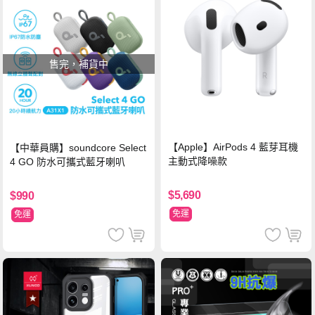
售完，補貨中
【Apple】AirPods 4 藍芽耳機
【中華員購】soundcore Select
主動式降噪款
4 GO 防水可攜式藍牙喇叭
$5,690
$990
免運
免運