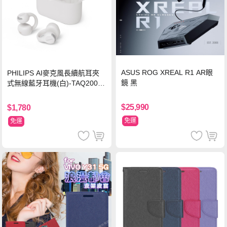
ASUS ROG XREAL R1 AR眼
PHILIPS AI麥克風長續航耳夾
鏡 黑
式無線藍牙耳機(白)-TAQ2000
WT
$25,990
$1,780
免運
免運