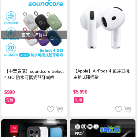
售完，補貨中
【Apple】AirPods 4 藍芽耳機
【中華員購】soundcore Select
主動式降噪款
4 GO 防水可攜式藍牙喇叭
$5,690
$990
免運
免運