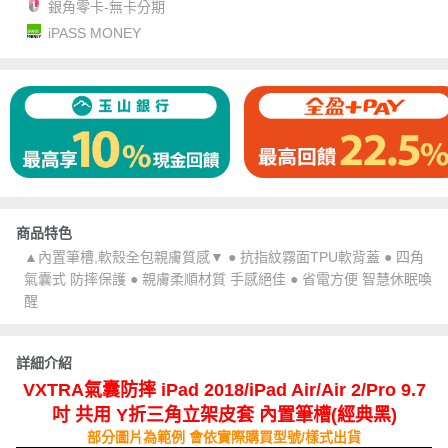
銀角零卡-無卡分期
iPASS MONEY
商品特色
▲內置筆槽,軟殼全包親膚質感▼ ● 抗指紋霧面TPU軟背蓋 ● 四角
氣囊式 防摔保護 ● 親膚柔順材質 手感絕佳 ● 省電方便 智慧休眠喚
醒
詳細介紹
VXTRA氣囊防摔 iPad 2018/iPad Air/Air 2/Pro 9.7
吋 共用 Y折三角立架皮套 內置筆槽(經典黑)
部分圖片為範例 會依實際購買型號/樣式出貨