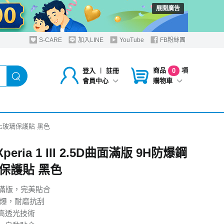
展開廣告
S-CARE
加入LINE
YouTube
FB粉絲團
商品
項
登入
︱
註冊
0
購物車
會員中心
防爆鋼化玻璃保護貼 黑色
Xperia 1 III 2.5D曲面滿版 9H防爆鋼
保護貼 黑色
曲面滿版，完美貼合
防爆，耐磨抗刮
高透光技術