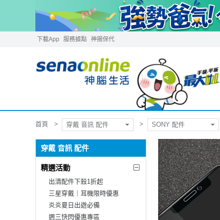
下載App
服務據點
神揚保代
首頁
穿戴 音訊 配件
SONY 配件
穿戴 音訊 配件
精選活動
出清配件下殺1折起
三星穿戴｜耳機限時優惠
炎炎夏日出遊必備
週三快閃優惠專區