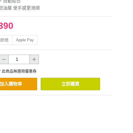
，自動貼合
疏油層 使手感更滑順
390
利折抵
Apple Pay
* 此商品無適用優惠券
加入購物車
立即購買