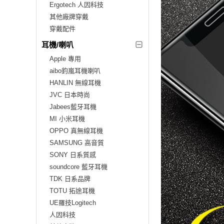
Ergotech 人因科技
其他廠牌穿戴
穿戴配件
耳機/喇叭
Apple 專用
aibo鈞嵐耳機喇叭
HANLIN 無線耳機
JVC 日本時尚
Jabees藍牙耳機
MI 小米耳機
OPPO 真無線耳機
SAMSUNG 高音質
SONY 日系質感
soundcore 藍牙耳機
TDK 日系品牌
TOTU 拓途耳機
UE羅技Logitech
人因科技