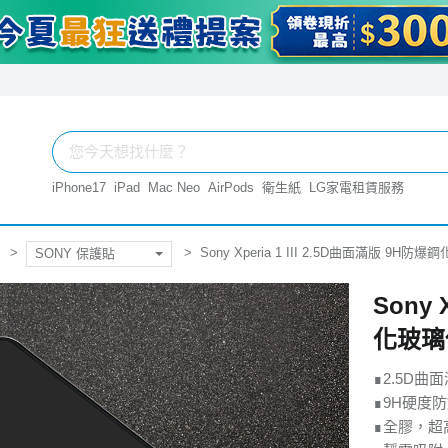
iPhone17
iPad
Mac Neo
AirPods
衛生紙
LG家電租賃服務
Sony Xperia 1 III 2.5D曲面滿版 9H
SONY 保護貼
Sony 
化玻璃
∎2.5D
∎9H硬度
∎全膠，超