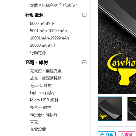
穿戴音訊福利品 全館5折起
行動電源
5000mAh以下
5001mAh-10000mAh
10001mAh-19999mAh
20000mAh以上
行動電源
充電．線材
充電座、無線充電
旅充、電源轉接器
Type C 線材
Lightning 線材
Micro USB 線材
多合一 線材
轉接器、轉接線
車充
充電設備
分享
收藏