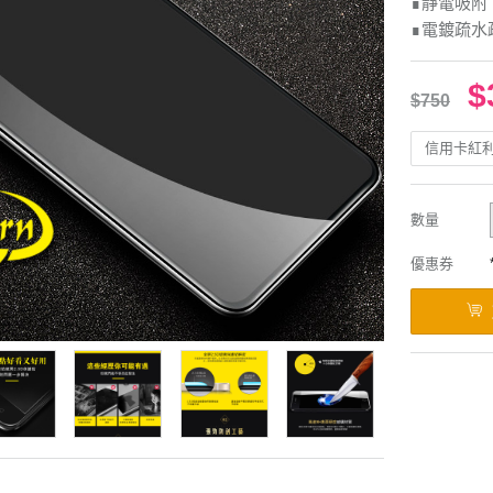
∎靜電吸附
∎電鍍疏水
$
$750
信用卡紅
數量
優惠券