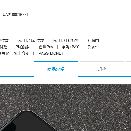
︱
UA2100016771
次付款
︱
信用卡分期付款
︱
信用卡紅利折抵
︱
神腦門
y付款
︱
Pi拍錢包
︱
台灣Pay
︱
全盈+PAY
︱
悠遊付
銀角零卡-無卡分期
︱
iPASS MONEY
商品介紹
規格