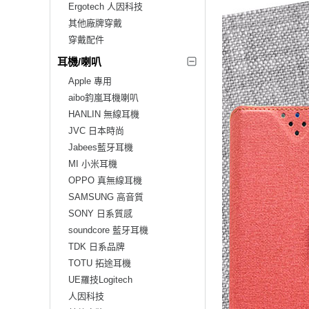
Ergotech 人因科技
其他廠牌穿戴
穿戴配件
耳機/喇叭
Apple 專用
aibo鈞嵐耳機喇叭
HANLIN 無線耳機
JVC 日本時尚
Jabees藍牙耳機
MI 小米耳機
OPPO 真無線耳機
SAMSUNG 高音質
SONY 日系質感
soundcore 藍牙耳機
TDK 日系品牌
TOTU 拓途耳機
UE羅技Logitech
人因科技