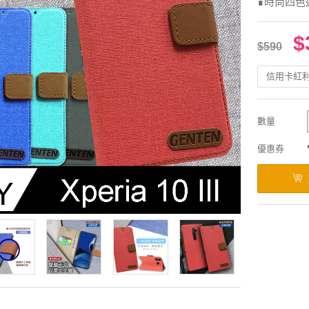
∎時尚四色
$
$590
信用卡紅
數量
優惠券