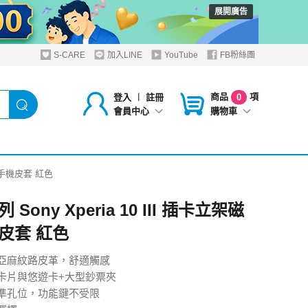
展開廣告
S-CARE
加入LINE
YouTube
FB粉絲團
商品
項
登入
︱
註冊
0
購物車
會員中心
磁力手機皮套 紅色
Sony Xperia 10 III 插卡立架磁
皮套 紅色
亞麻紋路皮革，舒適觸感
卡片與悠遊卡+大型鈔票夾
準孔位，功能鍵不受限