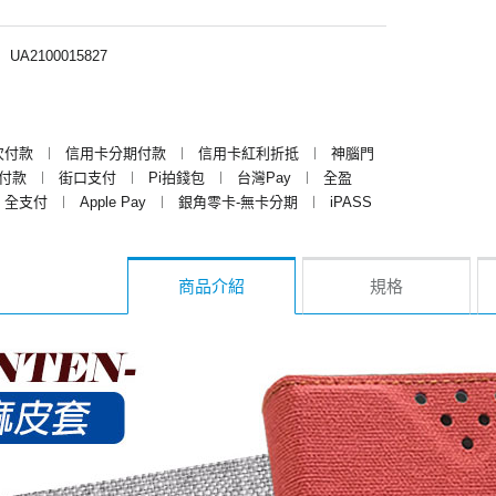
︱
UA2100015827
次付款
︱
信用卡分期付款
︱
信用卡紅利折抵
︱
神腦門
y付款
︱
街口支付
︱
Pi拍錢包
︱
台灣Pay
︱
全盈
全支付
︱
Apple Pay
︱
銀角零卡-無卡分期
︱
iPASS
商品介紹
規格