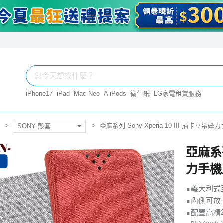
iPhone17
iPad
Mac Neo
AirPods
衛生紙
LG家電租賃服務
亞麻系列 Sony Xperia 10 III 插卡立架
SONY 殼套
亞麻系列 
力手機
∎義大利式
∎內側可放
∎配置高精