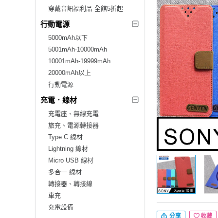
穿戴音訊福利品 全館5折起
行動電源
5000mAh以下
5001mAh-10000mAh
10001mAh-19999mAh
20000mAh以上
行動電源
充電．線材
充電座、無線充電
旅充、電源轉接器
Type C 線材
Lightning 線材
Micro USB 線材
多合一 線材
轉接器、轉接線
車充
充電設備
分享
收藏