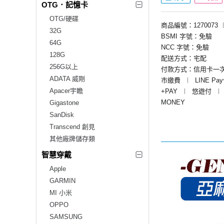
OTG．記憶卡
OTG/硬碟
商品編號：1270073
32G
BSMI 字號：免驗
64G
NCC 字號：免驗
128G
配送方式：宅配
256G以上
付款方式：信用卡一
ADATA 威剛
市繳費
︱
LINE Pa
Apacer宇瞻
+PAY
︱
悠遊付
︱
MONEY
Gigastone
SanDisk
Transcend 創見
其他廠牌儲存類
智慧穿戴
Apple
GARMIN
MI 小米
OPPO
SAMSUNG