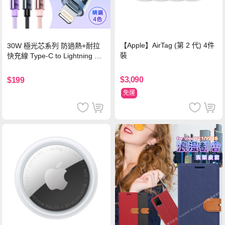
【Apple】AirTag (第 2 代) 4件
30W 極光芯系列 防過熱+耐拉
裝
快充線 Type-C to Lightning 傳
輸充電線(1.2M)黑色
$3,090
$199
免運