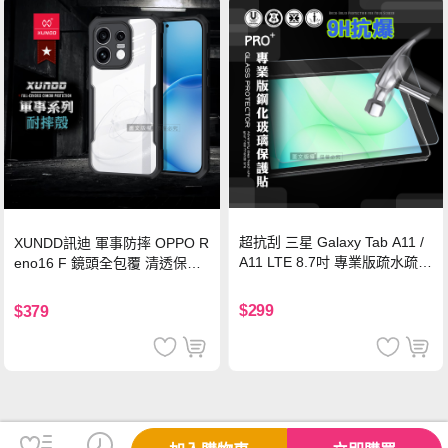
超抗刮 三星 Galaxy Tab A11 /
XUNDD訊迪 軍事防摔 OPPO R
A11 LTE 8.7吋 專業版疏水疏油
eno16 F 鏡頭全包覆 清透保護
9H鋼化玻璃膜 平板玻璃貼
殼 手機殼(夜幕黑)
$299
$379