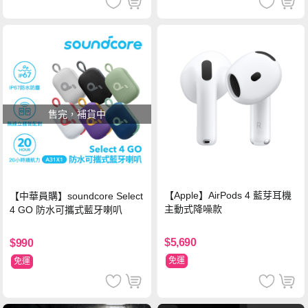
售完，補貨中
【Apple】AirPods 4 藍芽耳機
【中華員購】soundcore Select
主動式降噪款
4 GO 防水可攜式藍牙喇叭
$5,690
$990
免運
免運