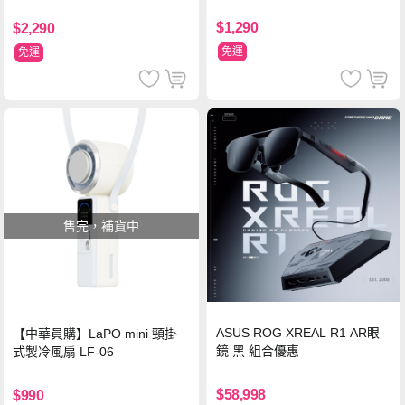
支架 黑
$1,290
$2,290
免運
免運
售完，補貨中
ASUS ROG XREAL R1 AR眼
【中華員購】LaPO mini 頸掛
鏡 黑 組合優惠
式製冷風扇 LF-06
$58,998
$990