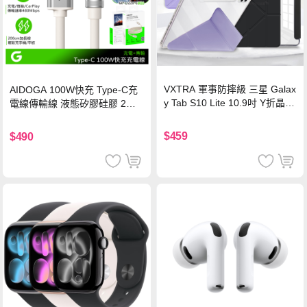
VXTRA 軍事防摔級 三星 Galax
AIDOGA 100W快充 Type-C充
y Tab S10 Lite 10.9吋 Y折晶透
電線傳輸線 液態矽膠硅膠 2M
背蓋立架皮套 含筆槽(經典黑)
支援iPhone17/安卓/手機/平板
$459
$490