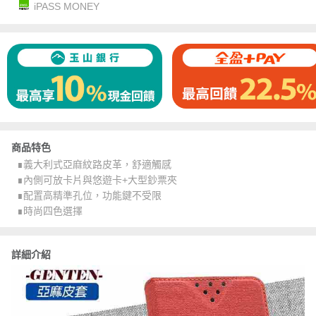
iPASS MONEY
商品特色
∎義大利式亞麻紋路皮革，舒適觸感
∎內側可放卡片與悠遊卡+大型鈔票夾
∎配置高精準孔位，功能鍵不受限
∎時尚四色選擇
詳細介紹