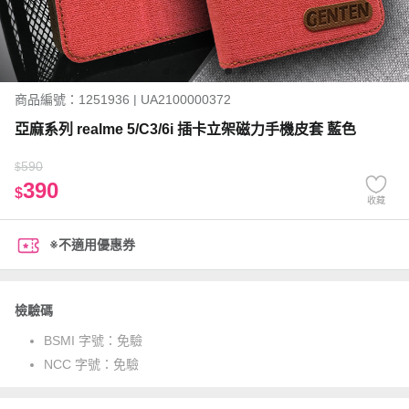
商品編號：1251936 | UA2100000372
亞麻系列 realme 5/C3/6i 插卡立架磁力手機皮套 藍色
590
$
390
$
收藏
※不適用優惠券
檢驗碼
BSMI 字號：
免驗
NCC 字號：
免驗