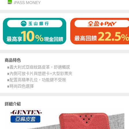
iPASS MONEY
商品特色
∎義大利式亞麻紋路皮革，舒適觸感
∎內側可放卡片與悠遊卡+大型鈔票夾
∎配置高精準孔位，功能鍵不受限
∎時尚四色選擇
詳細介紹