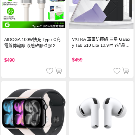
VXTRA 軍事防摔級 三星 Galax
AIDOGA 100W快充 Type-C充
y Tab S10 Lite 10.9吋 Y折晶透
電線傳輸線 液態矽膠硅膠 2M
背蓋立架皮套 含筆槽(經典黑)
支援iPhone17/安卓/手機/平板
$459
$490