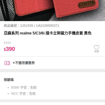
商品編號：1251935 | UA2100000371
亞麻系列 realme 5/C3/6i 插卡立架磁力手機皮套 黑色
590
$
390
$
收藏
※不適用優惠券
檢驗碼
BSMI 字號：
免驗
NCC 字號：
免驗