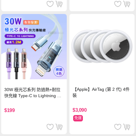
【Apple】AirTag (第 2 代) 4件
30W 極光芯系列 防過熱+耐拉
裝
快充線 Type-C to Lightning 傳
輸充電線(1.2M)黑色
$3,090
$199
免運