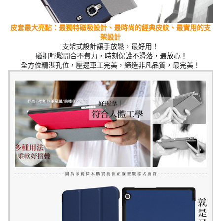
皮套最大亮點：最獨特磁吸設計、最時尚的經典
皮紋
、最實用的支
架設計
支架式設計讓手放鬆，最好用！
磁扣輕鬆開合不費力，時刻保護不滑落，最放心！
全方位精湛孔位，壓邊車工完美，締造非凡品質，最完美！