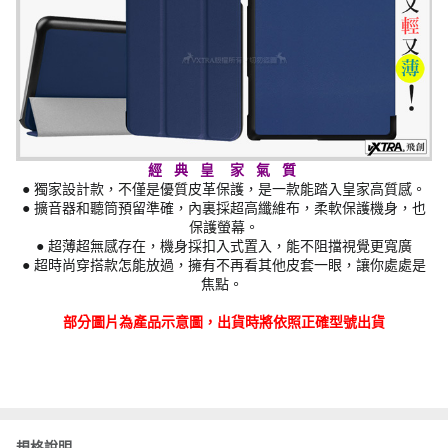
經 典 皇 家 氣 質
● 獨家設計款，不僅是優質皮革保護，是一款能踏入皇家高質感。
● 擴音器和聽筒預留準確，內裏採超高纖維布，柔軟保護機身，也
保護螢幕。
● 超薄超無感存在，機身採扣入式置入，能不阻擋視覺更寬廣
● 超時尚穿搭款怎能放過，擁有不再看其他皮套一眼，讓你處處是
焦點。
部分圖片為產品示意圖，出貨時將依照正確型號出貨
規格說明