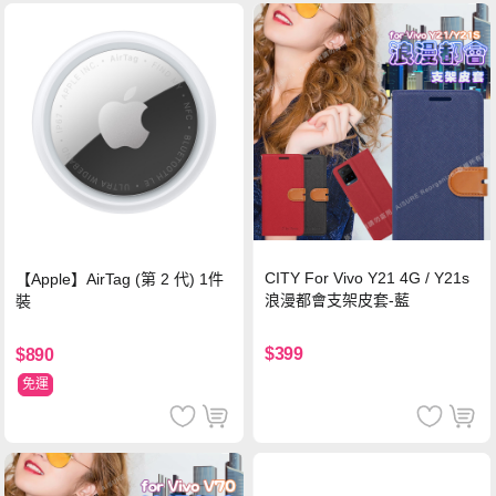
CITY For Vivo Y21 4G / Y21s
【Apple】AirTag (第 2 代) 1件
浪漫都會支架皮套-藍
裝
$399
$890
免運