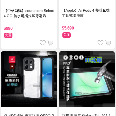
【Apple】AirPods 4 藍芽耳機
【中華員購】soundcore Select
主動式降噪款
4 GO 防水可攜式藍牙喇叭
$5,690
$990
免運
免運
超抗刮 三星 Galaxy Tab A11 /
XUNDD訊迪 軍事防摔 OPPO R