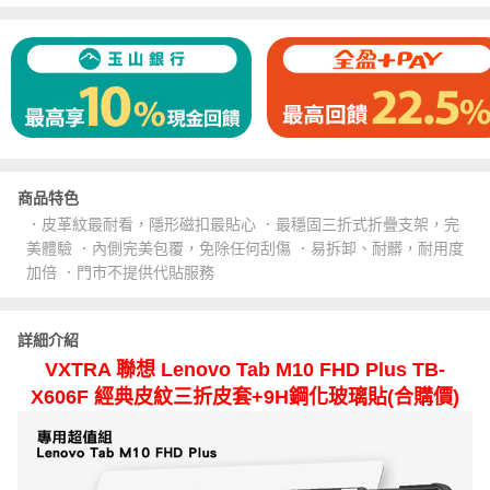
商品特色
．皮革紋最耐看，隱形磁扣最貼心 ．最穩固三折式折疊支架，完
美體驗 ．內側完美包覆，免除任何刮傷 ．易拆卸、耐髒，耐用度
加倍 ．門市不提供代貼服務
詳細介紹
VXTRA 聯想 Lenovo Tab M10 FHD Plus TB-
X606F 經典皮紋三折皮套+9H鋼化玻璃貼(合購價)