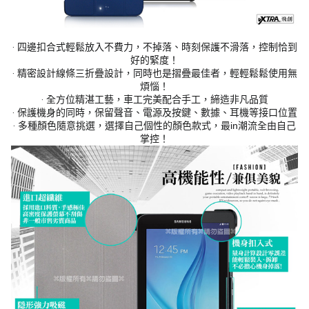
‧ 四邊扣合式輕鬆放入不費力，不掉落、時刻保護不滑落，控制恰到
好的緊度！
‧ 精密設計線條三折疊設計，同時也是摺疊最佳者，輕輕鬆鬆使用無
煩惱！
‧ 全方位精湛工藝，車工完美配合手工，締造非凡品質
‧ 保護機身的同時，保留聲音、電源及按鍵、數據、耳機等接口位置
‧ 多種顏色隨意挑選，選擇自己個性的顏色款式，最in潮流全由自己
掌控！