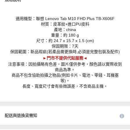
適用機型：聯想 Lenovo Tab M10 FHD Plus TB-X606F
材質：皮革紋+進口PU皮料
產地：china
重量：約 180 g
尺寸：約 24.7 x 15.7 x 1.5 (cm)
保固期限：7天
保固範圍：新品瑕疵(若產品需更換時,必須是完整包裝及配件)
►門市不提供代貼服務◄
注意事項：因拍攝略有色差，圖片僅供參考，顏色請以實際收到
商品為準。
商品不包含協助拍攝之物品(例如卡片、電池、零錢、耳機塞
等)。
長度、寬度尺寸會有些微誤差，不含商品主機。
配送與退換貨需知