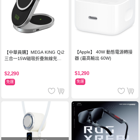
【Apple】 40W 動態電源轉接
【中華員購】MEGA KING Ｑi2
器 (最高輸出 60W)
三合一15W磁吸折疊無線充電
支架 黑
$1,290
$2,290
免運
免運