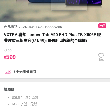
免運
商品編號：1251834 | UA2100000289
VXTRA 聯想 Lenovo Tab M10 FHD Plus TB-X606F 經
典皮紋三折皮套(科幻黑)+9H鋼化玻璃貼(合購價)
800
$
599
$
收藏
※不適用優惠券
檢驗碼
BSMI 字號：
免驗
NCC 字號：
免驗