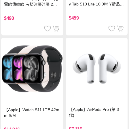
y Tab S10 Lite 10.9吋 Y折晶透
電線傳輸線 液態矽膠硅膠 2M
背蓋立架皮套 含筆槽(經典黑)
支援iPhone17/安卓/手機/平板
$459
$490
【Apple】AirPods Pro (第 3
【Apple】Watch S11 LTE 42m
代)
m S/M