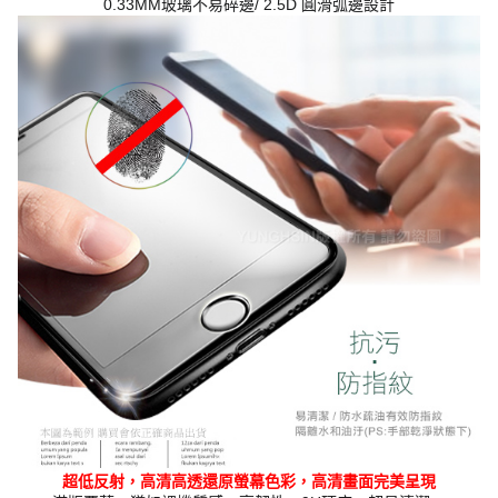
0.33MM玻璃不易碎邊/ 2.5D 圓滑弧邊設計
超低反射，高清高透還原螢幕色彩，高清畫面完美呈現