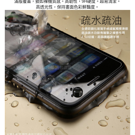
滿版覆蓋，猶如裸機質感。高韌性，9H硬度。超易清潔。
高透光性，保持畫面色彩鮮豔度。