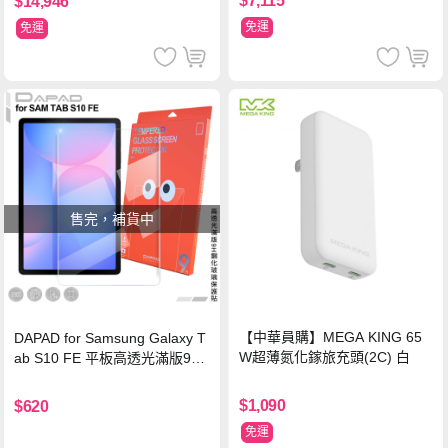
$7,115
$14,946
免運
免運
售完，補貨中
【中華員購】MEGA KING 65
DAPAD for Samsung Galaxy T
W超薄氮化鎵旅充頭(2C) 白
ab S10 FE 平板高透光滿版9H
鋼化玻璃保護貼
$1,090
$620
免運