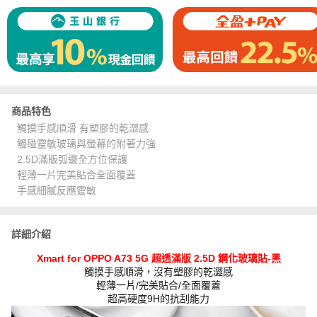
商品特色
觸摸手感順滑 有塑膠的乾澀感
觸碰靈敏玻璃與螢幕的附著力強
2.5D滿版弧邊全方位保護
輕薄一片完美貼合全面覆蓋
手感細膩反應靈敏
詳細介紹
Xmart for OPPO A73 5G 超透滿版 2.5D 鋼化玻璃貼-黑
觸摸手感順滑，沒有塑膠的乾澀感
輕薄一片/完美貼合/全面覆蓋
超高硬度9H的抗刮能力