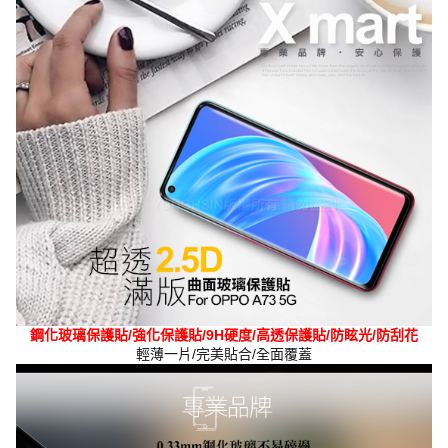
鋼化玻璃保護貼/強化保護貼/9H硬度/高透保護貼/防眩光/防刮花
輕薄一片/完美貼合/全面覆蓋