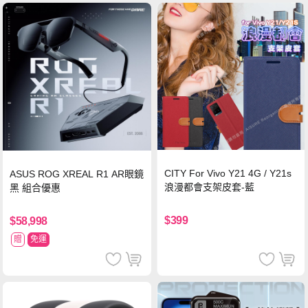
CITY For Vivo Y21 4G / Y21s
ASUS ROG XREAL R1 AR眼鏡
浪漫都會支架皮套-藍
黑 組合優惠
$399
$58,998
贈
免運