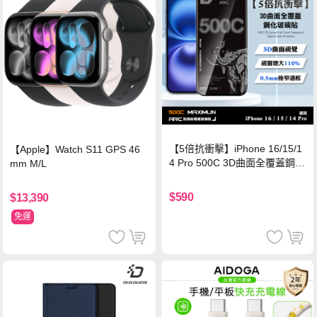
【5倍抗衝擊】iPhone 16/15/1
【Apple】Watch S11 GPS 46
4 Pro 500C 3D曲面全覆蓋鋼化
mm M/L
玻璃貼 0.5mm極窄邊框 防指紋
保護貼
$590
$13,390
免運