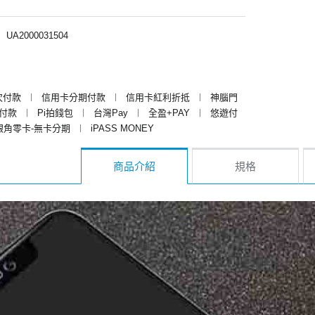
︱
UA2000031504
次付款
︱
信用卡分期付款
︱
信用卡紅利折抵
︱
神腦門
y付款
︱
Pi拍錢包
︱
台灣Pay
︱
全盈+PAY
︱
悠遊付
銀角零卡-無卡分期
︱
iPASS MONEY
商品介紹
規格