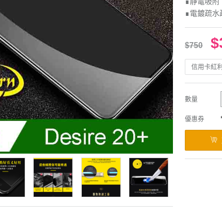
∎靜電吸附
∎電鍍疏水
$
$750
信用卡紅
數量
優惠券