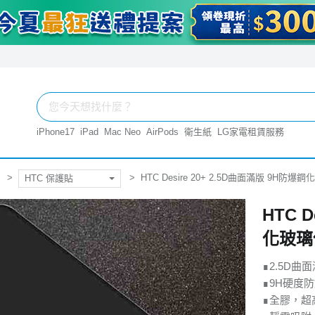
iPhone17
iPad
Mac Neo
AirPods
衛生紙
LG家電租賃服務
HTC Desire 20+ 2.5D曲面滿版 9H防
HTC 保護貼
HTC 
化玻璃
∎2.5D
∎9H硬度
∎全膠，超