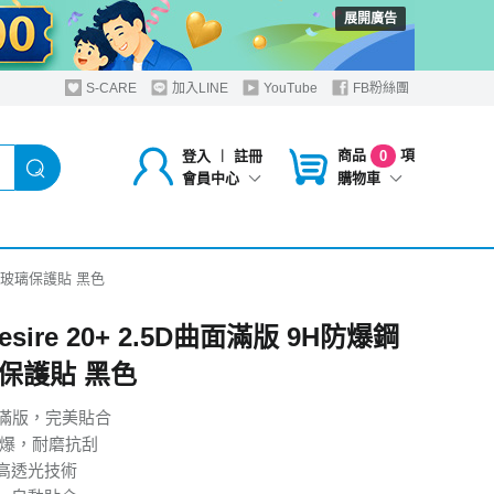
展開廣告
S-CARE
加入LINE
YouTube
FB粉絲團
商品
項
登入
︱
註冊
0
購物車
會員中心
爆鋼化玻璃保護貼 黑色
Desire 20+ 2.5D曲面滿版 9H防爆鋼
保護貼 黑色
曲面滿版，完美貼合
防爆，耐磨抗刮
高透光技術