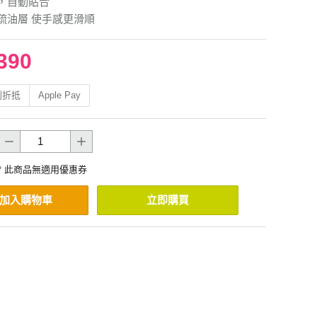
，自動貼合
疏油層 使手感更滑順
390
利折抵
Apple Pay
* 此商品無適用優惠券
加入購物車
立即購買