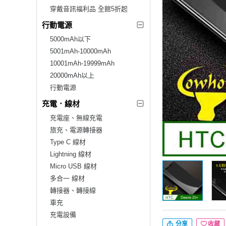
穿戴音訊福利品 全館5折起
行動電源
5000mAh以下
5001mAh-10000mAh
10001mAh-19999mAh
20000mAh以上
行動電源
充電．線材
充電座、無線充電
旅充、電源轉接器
Type C 線材
Lightning 線材
Micro USB 線材
多合一 線材
轉接器、轉接線
車充
充電設備
分享
收藏