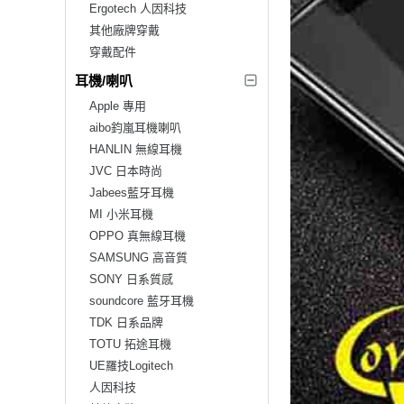
Ergotech 人因科技
其他廠牌穿戴
穿戴配件
耳機/喇叭
Apple 專用
aibo鈞嵐耳機喇叭
HANLIN 無線耳機
JVC 日本時尚
Jabees藍牙耳機
MI 小米耳機
OPPO 真無線耳機
SAMSUNG 高音質
SONY 日系質感
soundcore 藍牙耳機
TDK 日系品牌
TOTU 拓途耳機
UE羅技Logitech
人因科技