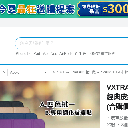
iPhone17
iPad
Mac Neo
AirPods
衛生紙
LG家電租賃服務
VXTRA iPad Air (第5代) Air5/Air
Apple
VXTRA 
經典皮
(合購價
．皮革紋最
體驗 ．內