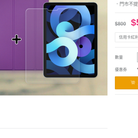
．門市不提
$
$800
信用卡紅
數量
優惠券