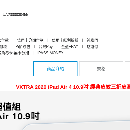
︱
UA2000030455
次付款
︱
信用卡分期付款
︱
信用卡紅利折抵
︱
神腦門
y付款
︱
Pi拍錢包
︱
台灣Pay
︱
全盈+PAY
︱
悠遊付
銀角零卡-無卡分期
︱
iPASS MONEY
商品介紹
規格
VXTRA 2020 iPad Air 4 10.9吋 經典皮紋