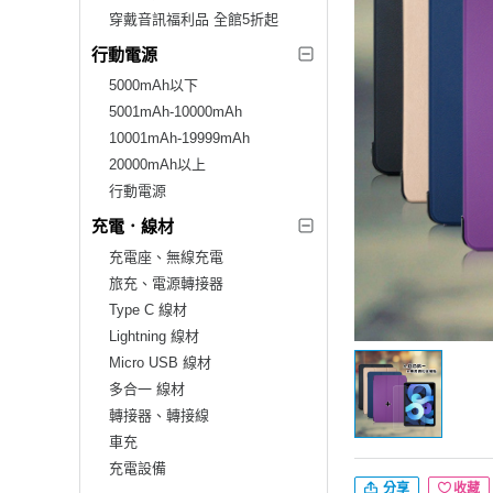
穿戴音訊福利品 全館5折起
行動電源
5000mAh以下
5001mAh-10000mAh
10001mAh-19999mAh
20000mAh以上
行動電源
充電．線材
充電座、無線充電
旅充、電源轉接器
Type C 線材
Lightning 線材
Micro USB 線材
多合一 線材
轉接器、轉接線
車充
充電設備
分享
收藏