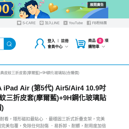
展開廣告
S-CARE
加入LINE
YouTube
FB粉絲團
商品
項
登入
︱
註冊
0
購物車
會員中心
4 10.9吋 經典皮紋三折皮套(摩爾藍)+9H鋼化玻璃貼(合購價)
iPad Air (第5代) Air5/Air4 10.9吋
紋三折皮套(摩爾藍)+9H鋼化玻璃貼
)
耐看，隱形磁扣最貼心 ．最穩固三折式折疊支架，完美
側完美包覆，免除任何刮傷 ．易拆卸、耐髒，耐用度加倍