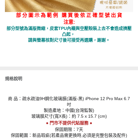
部 分 圖 示 為 範 例 購 買 後 依 正 確 型 號 出 貨
注意:
部分型號為滿版微縮，皮套TPU內襯與空壓殼裝上去不會造成擠壓
凸起，
請與螢幕核對尺寸後可接受再選購，謝謝。
規格說明
商 品：疏水疏油9H鋼化玻璃膜(滿版-黑) iPhone 12 Pro Max 6.7
吋
製造產地：中國(台灣監製)
玻璃膜尺寸(寬X長)：約 7.5 x 15.7 (cm)
● 門市不提供代貼服務 ●
保固期限：7天
保固範圍：新品瑕疵(若產品需更換時,必須是完整包裝及配件)