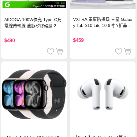
VXTRA 軍事防摔級 三星 Galax
AIDOGA 100W快充 Type-C充
y Tab S10 Lite 10.9吋 Y折晶透
電線傳輸線 液態矽膠硅膠 2M
背蓋立架皮套 含筆槽(經典黑)
支援iPhone17/安卓/手機/平板
$459
$490