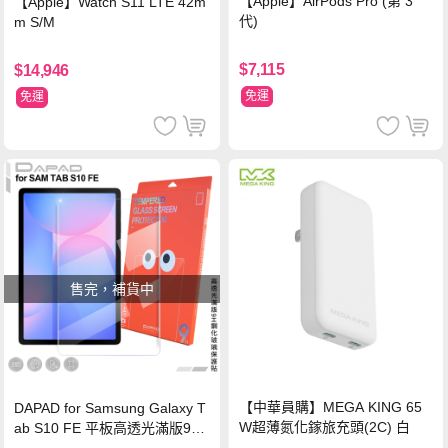
【Apple】AirPods Pro (第 3
【Apple】Watch S11 LTE 42m
代)
m S/M
$7,115
$14,946
免運
免運
售完，補貨中
【中華員購】MEGA KING 65
DAPAD for Samsung Galaxy T
W超薄氮化鎵旅充頭(2C) 白
ab S10 FE 平板高透光滿版9H