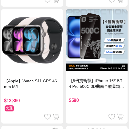
【5倍抗衝擊】iPhone 16/15/1
【Apple】Watch S11 GPS 46
4 Pro 500C 3D曲面全覆蓋鋼化
mm M/L
玻璃貼 0.5mm極窄邊框 防指紋
保護貼
$590
$13,390
免運