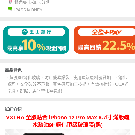
銀角零卡-無卡分期
iPASS MONEY
商品特色
‧ 超強9H鋼化玻璃，防止螢幕爆裂 ‧ 使用頂級原料優質加工 ‧ 鋼化
處理，安全破碎不飛濺 ‧ 真空鍍膜加工技術，有效抗指紋 ‧ OCA光
學膠，好貼完美平整化無氣泡
詳細介紹
VXTRA 全膠貼合 iPhone 12 Pro Max 6.7吋 滿版疏
水疏油9H鋼化頂級玻璃膜(黑)