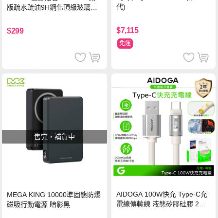
代)
版疏水疏油9H鋼化頂級玻璃貼
保護貼(黑)
$7,115
$299
免運
售完，補貨中
AIDOGA 100W快充 Type-C充
MEGA KING 10000準固態防爆
電線傳輸線 液態矽膠硅膠 2M
磁吸行動電源 暗影黑
支援iPhone17/安卓/手機/平板