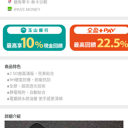
銀角零卡-無卡分期
iPASS MONEY
商品特色
∎2.5D曲面滿版，完美貼合
∎9H硬度防爆，耐磨抗刮
∎全膠，超高透光技術
∎靜電吸附，自動貼合
∎電鍍疏水疏油層 使手感更滑順
詳細介紹