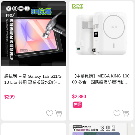
【中華員購】MEGA KING 100
超抗刮 三星 Galaxy Tab S11/S
00 多合一固態磁吸防爆行動電
10 Lite 共用 專業版疏水疏油9H
源 冰曜白
鋼化玻璃膜 平板玻璃貼
$2,880
$299
免運