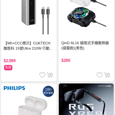
QinD AL16 磁吸式手機散熱器
【Wh+CCC標示】CUKTECH
(插電款)(黑色)
酷態科 15號Ultra 210W 行動電
源 20000mAh (PB200U) -灰色
$290
$2,599
免運