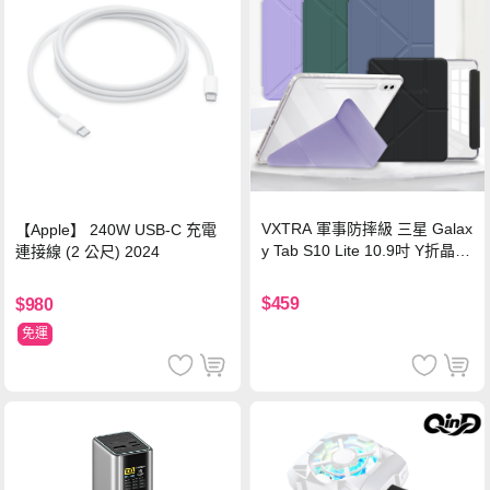
VXTRA 軍事防摔級 三星 Galax
【Apple】 240W USB-C 充電
y Tab S10 Lite 10.9吋 Y折晶透
連接線 (2 公尺) 2024
背蓋立架皮套 含筆槽(經典黑)
$459
$980
免運