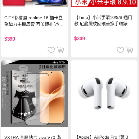
【Timo】小米手環10/9/8 通用
CITY都會風 realme 16 插卡立
款 尼龍織紋回環替換手環錶帶-
架磁力手機皮套 有吊飾孔(承諾
珍珠粉
黑)
$249
$399
【Apple】AirPods Pro (第 3
VXTRA 全膠貼合 vivo V70 滿