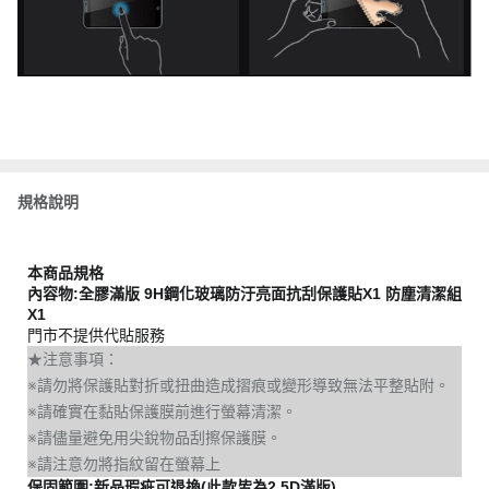
規格說明
本商品規格
內容物:全膠滿版 9H鋼化玻璃防汙亮面抗刮保護貼X1 防塵清潔組
X1
門市不提供代貼服務
★注意事項：
※請勿將保護貼對折或扭曲造成摺痕或變形導致無法平整貼附。
※請確實在黏貼保護膜前進行螢幕清潔。
※請儘量避免用尖銳物品刮擦保護膜。
※請注意勿將指紋留在螢幕上
保固範圍:新品瑕疵可退換(此款皆為2.5D滿版)