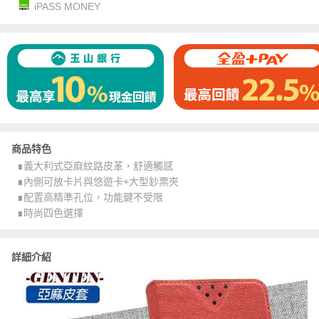
iPASS MONEY
商品特色
∎義大利式亞麻紋路皮革，舒適觸感
∎內側可放卡片與悠遊卡+大型鈔票夾
∎配置高精準孔位，功能鍵不受限
∎時尚四色選擇
詳細介紹