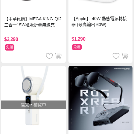
【Apple】 40W 動態電源轉接
【中華員購】MEGA KING Ｑi2
器 (最高輸出 60W)
三合一15W磁吸折疊無線充電
支架 黑
$1,290
$2,290
免運
免運
售完，補貨中