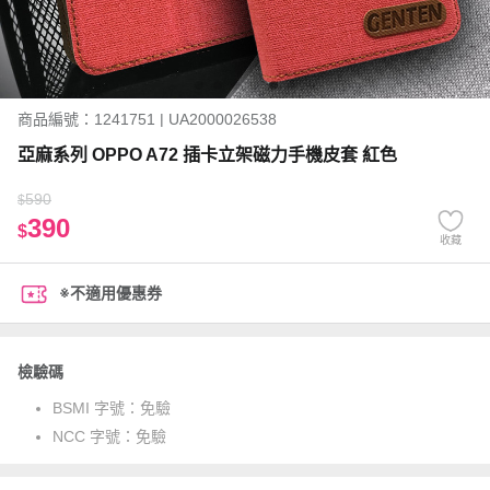
商品編號：1241751 | UA2000026538
亞麻系列 OPPO A72 插卡立架磁力手機皮套 紅色
590
$
390
$
收藏
※不適用優惠券
檢驗碼
BSMI 字號：
免驗
NCC 字號：
免驗