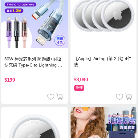
【Apple】AirTag (第 2 代) 4件
30W 極光芯系列 防過熱+耐拉
裝
快充線 Type-C to Lightning 傳
輸充電線(1.2M)黑色
$3,090
$199
免運