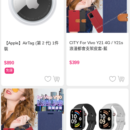
CITY For Vivo Y21 4G / Y21s
【Apple】AirTag (第 2 代) 1件
浪漫都會支架皮套-藍
裝
$399
$890
免運