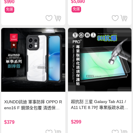
$5,690
$990
免運
免運
超抗刮 三星 Galaxy Tab A11 /
XUNDD訊迪 軍事防摔 OPPO R
A11 LTE 8.7吋 專業版疏水疏油
eno16 F 鏡頭全包覆 清透保護
9H鋼化玻璃膜 平板玻璃貼
殼 手機殼(夜幕黑)
$299
$379