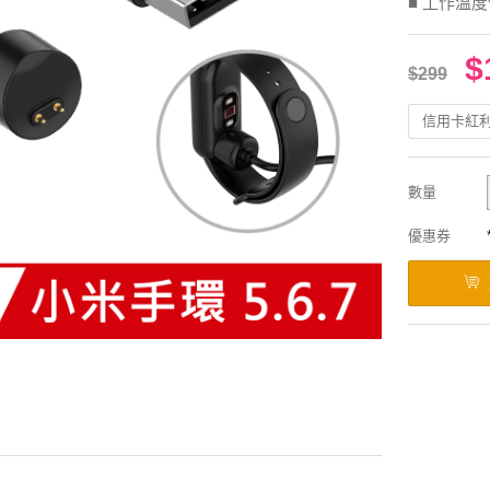
■ 工作溫
$
$299
信用卡紅
數量
優惠券