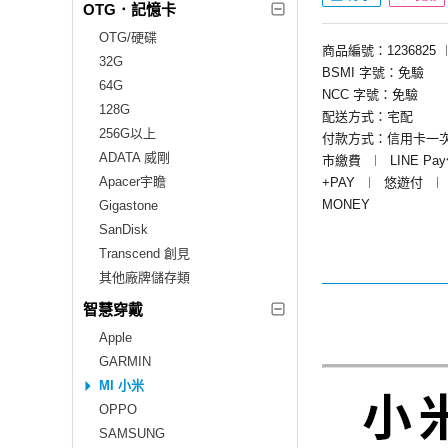
OTG．記憶卡
OTG/硬碟
商品編號：1236825
32G
BSMI 字號：免驗
64G
NCC 字號：免驗
128G
配送方式：宅配
256G以上
付款方式：信用卡一
ADATA 威剛
市繳費
︱
LINE Pa
Apacer宇瞻
+PAY
︱
悠遊付
︱
MONEY
Gigastone
SanDisk
Transcend 創見
其他廠牌儲存類
智慧穿戴
Apple
GARMIN
MI 小米
OPPO
SAMSUNG