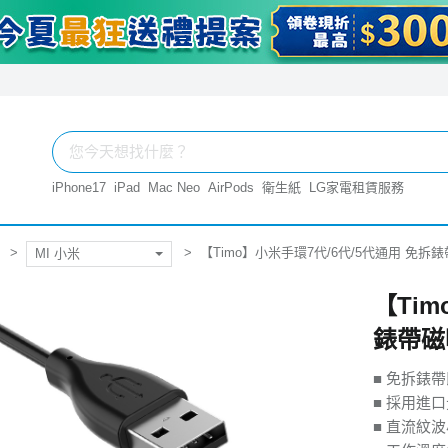
iPhone17
iPad
Mac Neo
AirPods
衛生紙
LG家電租賃服務
【Timo】小米手環7代/6代/5代通用 免拆錶
MI 小米
【Tim
錶帶磁
■ 免拆錶
■ 採用進
■ 直流紋