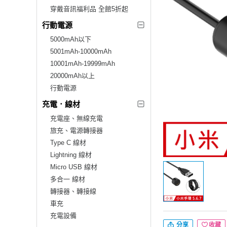
穿戴音訊福利品 全館5折起
行動電源
5000mAh以下
5001mAh-10000mAh
10001mAh-19999mAh
20000mAh以上
行動電源
充電．線材
充電座、無線充電
旅充、電源轉接器
Type C 線材
Lightning 線材
Micro USB 線材
多合一 線材
轉接器、轉接線
車充
充電設備
分享
收藏