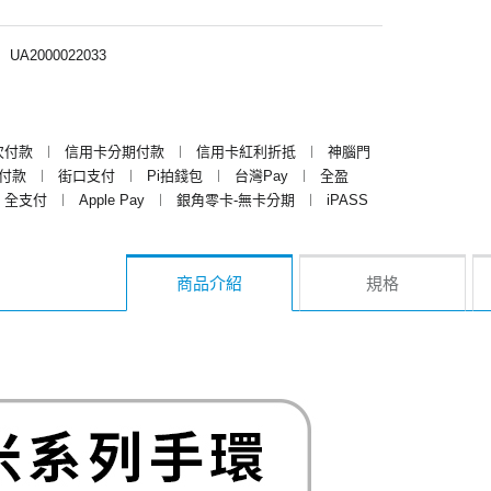
︱
UA2000022033
次付款
︱
信用卡分期付款
︱
信用卡紅利折抵
︱
神腦門
y付款
︱
街口支付
︱
Pi拍錢包
︱
台灣Pay
︱
全盈
全支付
︱
Apple Pay
︱
銀角零卡-無卡分期
︱
iPASS
商品介紹
規格