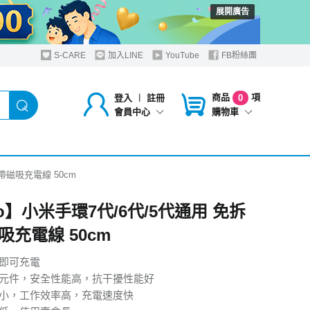
展開廣告
S-CARE
加入LINE
YouTube
FB粉絲團
商品
項
登入
︱
註冊
0
購物車
會員中心
帶磁吸充電線 50cm
o】小米手環7代/6代/5代通用 免拆
吸充電線 50cm
帶即可充電
口元件，安全性能高，抗干擾性能好
波小，工作效率高，充電速度快