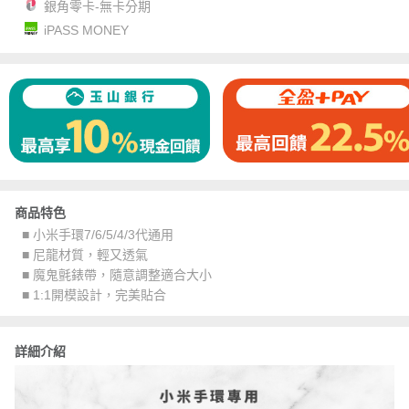
銀角零卡-無卡分期
iPASS MONEY
商品特色
■ 小米手環7/6/5/4/3代通用
■ 尼龍材質，輕又透氣
■ 魔鬼氈錶帶，隨意調整適合大小
■ 1:1開模設計，完美貼合
詳細介紹