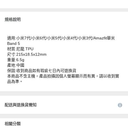
規格說明
適用:小米7代/小米6代/小米5代/小米4代/小米3代/Amazfit華米
Band 5
材質:尼龍.TPU
尺寸:215x18.5x12mm
重量:6.5g
產地:中國
保固:收到商品如有瑕疵七日內可退換貨
本商品不含主機，產品拍攝因個人螢幕顯示而有異，請以收到實
品為準。
配送與退換貨需知
相關分類