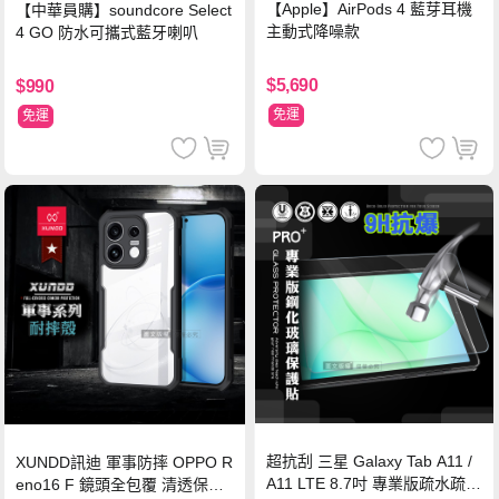
【Apple】AirPods 4 藍芽耳機
【中華員購】soundcore Select
主動式降噪款
4 GO 防水可攜式藍牙喇叭
$5,690
$990
免運
免運
超抗刮 三星 Galaxy Tab A11 /
XUNDD訊迪 軍事防摔 OPPO R
A11 LTE 8.7吋 專業版疏水疏油
eno16 F 鏡頭全包覆 清透保護