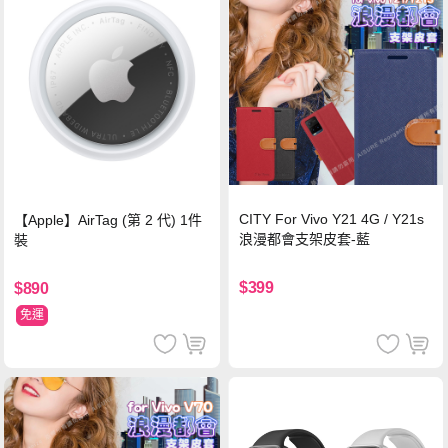
CITY For Vivo Y21 4G / Y21s
【Apple】AirTag (第 2 代) 1件
浪漫都會支架皮套-藍
裝
$399
$890
免運