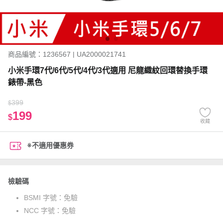
商品編號：1236567 | UA2000021741
小米手環7代/6代/5代/4代/3代適用 尼龍織紋回環替換手環
錶帶-黑色
399
$
199
$
收藏
※不適用優惠券
檢驗碼
BSMI 字號：
免驗
NCC 字號：
免驗