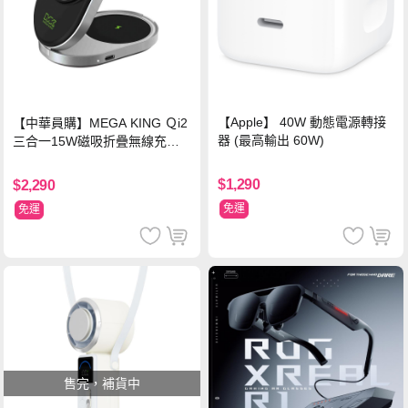
【Apple】 40W 動態電源轉接
【中華員購】MEGA KING Ｑi2
器 (最高輸出 60W)
三合一15W磁吸折疊無線充電
支架 黑
$1,290
$2,290
免運
免運
售完，補貨中