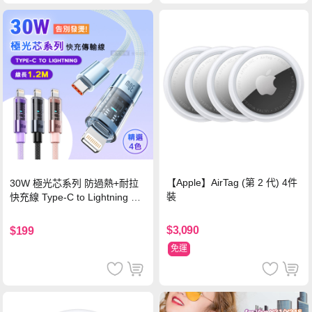
【Apple】AirTag (第 2 代) 4件
30W 極光芯系列 防過熱+耐拉
裝
快充線 Type-C to Lightning 傳
輸充電線(1.2M)黑色
$3,090
$199
免運