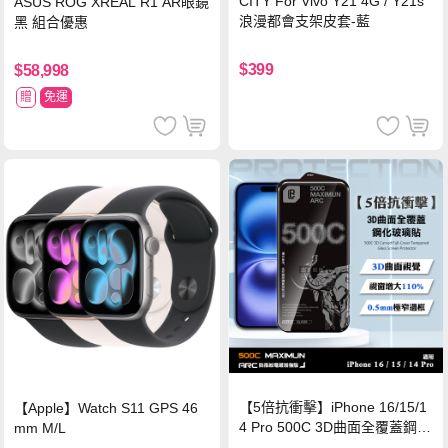
CITY For Vivo Y21 4G / Y21s
ASUS ROG XREAL R1 AR眼鏡
浪漫都會支架皮套-藍
黑 組合優惠
$399
$58,998
贈
免運
【5倍抗衝擊】iPhone 16/15/1
【Apple】Watch S11 GPS 46
4 Pro 500C 3D曲面全覆蓋鋼化
mm M/L
玻璃貼 0.5mm極窄邊框 防指紋