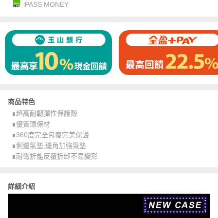
iPASS MONEY
商品特色
∎超高耐韌彈性保護殼
∎優質環保材
∎360度完全包覆完美保護
∎側邊氣墊,邊角加強氣墊
∎耐彎折能反覆拆卸不易變形
詳細介紹