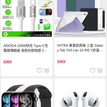
VXTRA 軍事防摔級 三星 Galax
AIDOGA 100W快充 Type-C充
y Tab S10 Lite 10.9吋 Y折晶透
電線傳輸線 液態矽膠硅膠 2M
背蓋立架皮套 含筆槽(經典黑)
支援iPhone17/安卓/手機/平板
$459
$490