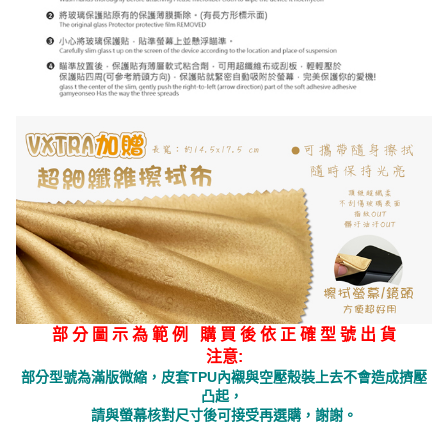
部 分 圖 示 為 範 例 購 買 後 依 正 確 型 號 出 貨
注意:
部分型號為滿版微縮，皮套TPU內襯與空壓殼裝上去不會造成擠壓
凸起，
請與螢幕核對尺寸後可接受再選購，謝謝。