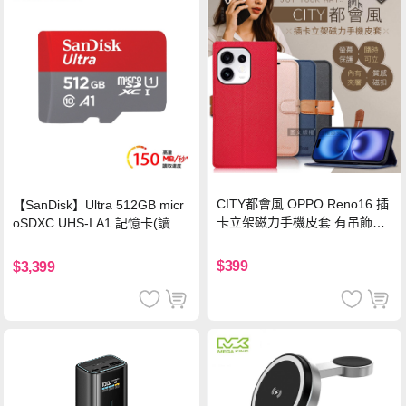
CITY都會風 OPPO Reno16 插
【SanDisk】Ultra 512GB micr
卡立架磁力手機皮套 有吊飾孔
oSDXC UHS-I A1 記憶卡(讀取
(奢華紅)
達150MB/s)
$399
$3,399