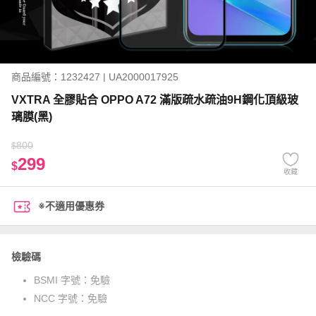
商品編號：1232427 | UA2000017925
VXTRA 全膠貼合 OPPO A72 滿版疏水疏油9H鋼化頂級玻
璃膜(黑)
800
$
299
$
收藏
※不適用優惠券
檢驗碼
BSMI 字號：
免驗
NCC 字號：
免驗