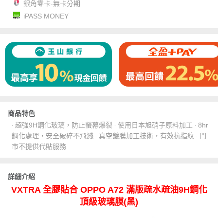
銀角零卡-無卡分期
iPASS MONEY
商品特色
‧ 超強9H鋼化玻璃，防止螢幕爆裂 ‧ 使用日本旭硝子原料加工 ‧ 8hr
鋼化處理，安全破碎不飛濺 ‧ 真空鍍膜加工技術，有效抗指紋 ‧ 門
市不提供代貼服務
詳細介紹
VXTRA 全膠貼合 OPPO A72 滿版疏水疏油9H鋼化
頂級玻璃膜(黑)