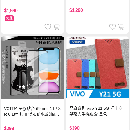
$1,290
$1,980
免運
亞麻系列 vivo Y21 5G 插卡立
VXTRA 全膠貼合 iPhone 11 / X
架磁力手機皮套 黑色
R 6.1吋 共用 滿版疏水疏油9H
鋼化頂級玻璃膜(黑)
$390
$299