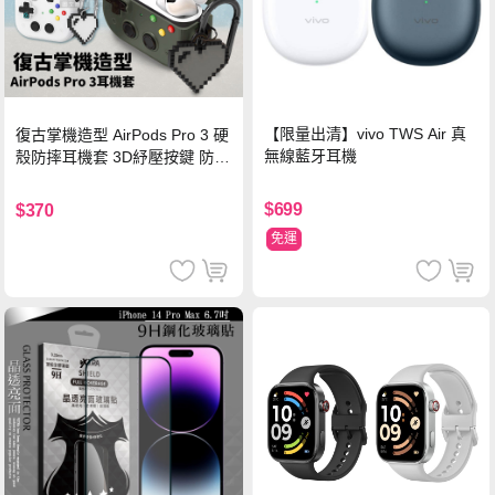
【限量出清】vivo TWS Air 真
復古掌機造型 AirPods Pro 3 硬
無線藍牙耳機
殼防摔耳機套 3D紓壓按鍵 防開
鎖扣 附心形掛勾(懷舊灰)
$699
$370
免運