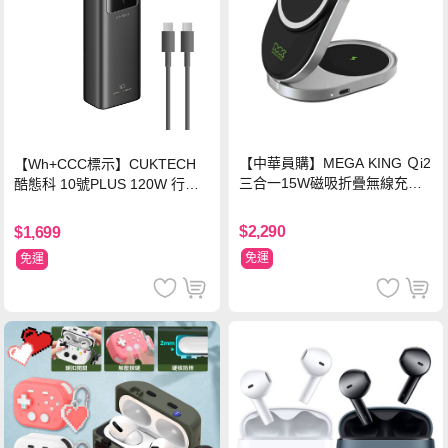
【中華員購】MEGA KING Ｑi2
【Wh+CCC標示】CUKTECH
三合一15W磁吸折疊無線充電
酷態科 10號PLUS 120W 行動
支架 黑
電源 15000mAh (PB150P)-黑
色
$2,290
$1,699
免運
免運