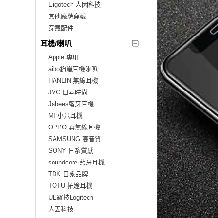
Ergotech 人因科技
其他廠牌穿戴
穿戴配件
耳機/喇叭
Apple 專用
aibo鈞嵐耳機喇叭
HANLIN 無線耳機
JVC 日本時尚
Jabees藍牙耳機
MI 小米耳機
OPPO 真無線耳機
SAMSUNG 高音質
SONY 日系質感
soundcore 藍牙耳機
TDK 日系品牌
TOTU 拓途耳機
UE羅技Logitech
人因科技