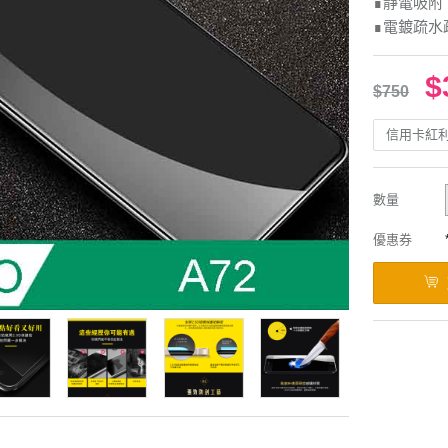
∎靜電吸附
∎電鍍疏水
$
$750
信用卡紅
數量
優惠券