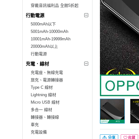
穿戴音訊福利品 全館5折起
行動電源
5000mAh以下
5001mAh-10000mAh
10001mAh-19999mAh
20000mAh以上
行動電源
充電．線材
充電座、無線充電
旅充、電源轉接器
Type C 線材
Lightning 線材
Micro USB 線材
多合一 線材
轉接器、轉接線
車充
充電設備
分享
收藏