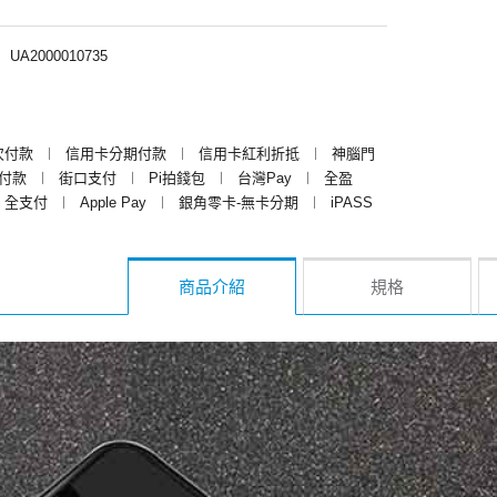
︱
UA2000010735
次付款
︱
信用卡分期付款
︱
信用卡紅利折抵
︱
神腦門
y付款
︱
街口支付
︱
Pi拍錢包
︱
台灣Pay
︱
全盈
全支付
︱
Apple Pay
︱
銀角零卡-無卡分期
︱
iPASS
商品介紹
規格