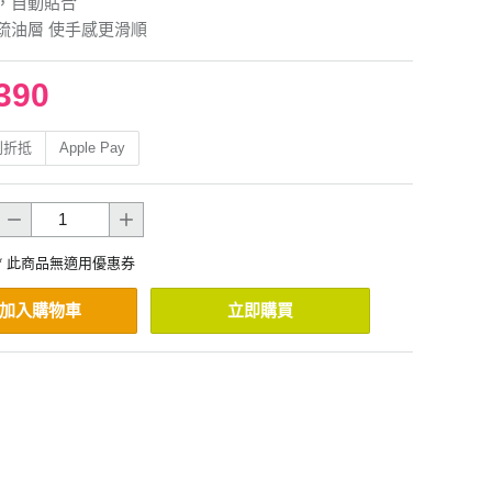
，自動貼合
疏油層 使手感更滑順
390
利折抵
Apple Pay
* 此商品無適用優惠券
加入購物車
立即購買