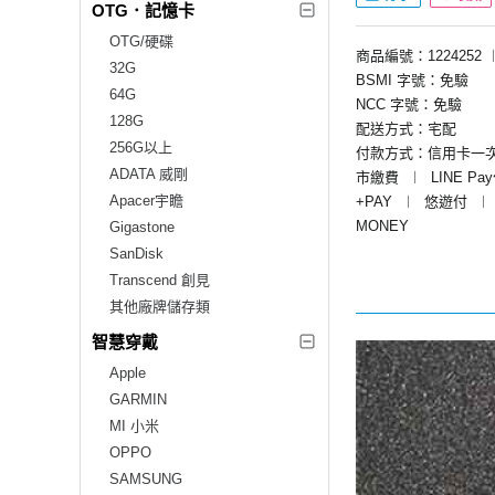
OTG．記憶卡
OTG/硬碟
商品編號：1224252
32G
BSMI 字號：免驗
64G
NCC 字號：免驗
128G
配送方式：宅配
256G以上
付款方式：信用卡一
ADATA 威剛
市繳費
︱
LINE Pa
Apacer宇瞻
+PAY
︱
悠遊付
︱
MONEY
Gigastone
SanDisk
Transcend 創見
其他廠牌儲存類
智慧穿戴
Apple
GARMIN
MI 小米
OPPO
SAMSUNG