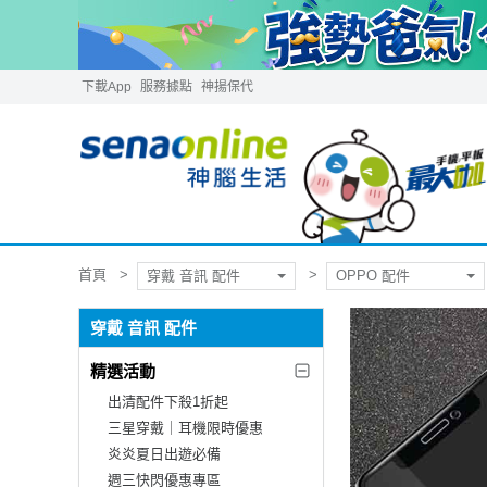
下載App
服務據點
神揚保代
首頁
穿戴 音訊 配件
OPPO 配件
穿戴 音訊 配件
精選活動
出清配件下殺1折起
三星穿戴｜耳機限時優惠
炎炎夏日出遊必備
週三快閃優惠專區