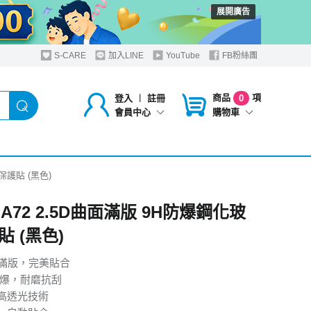
展開廣告
S-CARE
加入LINE
YouTube
FB粉絲團
商品
項
登入
︱
註冊
0
購物車
會員中心
保護貼 (黑色)
 A72 2.5D曲面滿版 9H防爆鋼化玻
 (黑色)
曲面滿版，完美貼合
防爆，耐磨抗刮
高透光技術