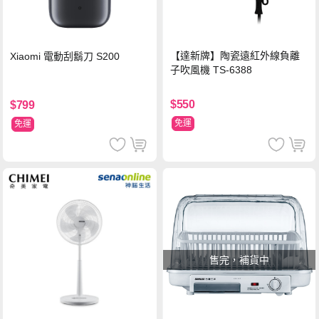
【達新牌】陶瓷遠紅外線負離
Xiaomi 電動刮鬍刀 S200
子吹風機 TS-6388
$550
$799
免運
免運
售完，補貨中