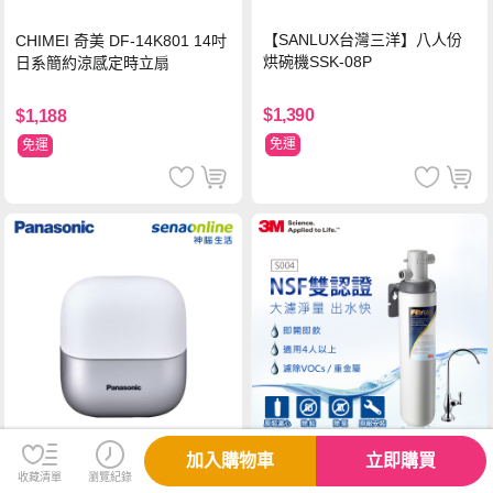
【SANLUX台灣三洋】八人份
CHIMEI 奇美 DF-14K801 14吋
烘碗機SSK-08P
日系簡約涼感定時立扇
$1,390
$1,188
免運
免運
加入購物車
立即購買
收藏清單
瀏覽紀錄
【3M】極淨便捷系列-S004淨
【強勢爸氣】Panasonic掌上型