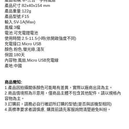
產品尺寸:82x40x154 mm
產品重量:122g
產品型號:F15
輸入:5V-1A(Max)
風檔:3檔
電池:可充電鋰電池
使用時間:2.5-11.5小時(依開啟強度不同)
充電接口:Micro USB
顏色:粉色,螢光綠,淺灰
保固:180天
內容物:風扇,Micro USB充電線
產地:中國
商品需知:
1.產品因拍攝關係顏色可能略有差異，實際以廠商出貨為主。
2.商品情境照為示意用，僅商品主體不包含其他配件，請以規格內
容物為主。
3.訂購前，請務必自行確認所訂購的型號(是否與該機型相同)
4.高標準要求者請慎慮, 購買前請先客服詢問清楚避免糾紛。