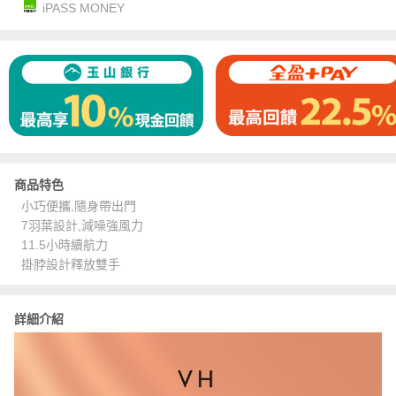
iPASS MONEY
商品特色
小巧便攜,隨身帶出門
7羽葉設計,減噪強風力
11.5小時續航力
掛脖設計釋放雙手
詳細介紹