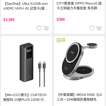
CITY都會風 OPPO Reno16 插
【SanDisk】Ultra 512GB micr
卡立架磁力手機皮套 有吊飾孔
oSDXC UHS-I A1 記憶卡(讀取
(奢華紅)
達150MB/s)
$399
$3,399
【中華員購】MEGA KING Ｑi2
【Wh+CCC標示】CUKTECH
三合一15W磁吸折疊無線充電
酷態科 10號PLUS 120W 行動
支架 黑
電源 15000mAh (PB150P)-黑