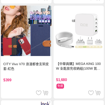
【中華員購】MEGA KING 100
CITY Vivo V70 浪漫都會支架皮
W 全能旅充收納組(100W 氮化
套-紅色
鎵旅充頭 +100W高速充電線附
萬國轉接器)
$1,680
$399
免運