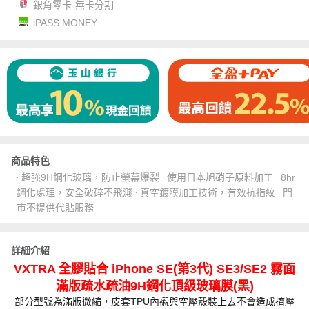
銀角零卡-無卡分期
iPASS MONEY
商品特色
‧ 超強9H鋼化玻璃，防止螢幕爆裂 ‧ 使用日本旭硝子原料加工 ‧ 8hr
鋼化處理，安全破碎不飛濺 ‧ 真空鍍膜加工技術，有效抗指紋 ‧ 門
市不提供代貼服務
詳細介紹
VXTRA 全膠貼合 iPhone SE(第3代) SE3/SE2 霧面
滿版疏水疏油9H鋼化頂級玻璃膜(黑)
部分型號為滿版微縮，皮套TPU內襯與空壓殼裝上去不會造成擠壓