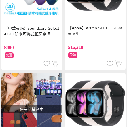
【Apple】Watch S11 LTE 46m
【中華員購】soundcore Select
m M/L
4 GO 防水可攜式藍牙喇叭
$16,318
$990
免運
免運
售完，補貨中