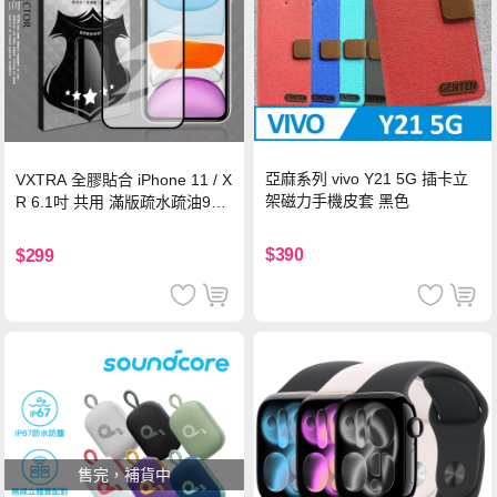
亞麻系列 vivo Y21 5G 插卡立
VXTRA 全膠貼合 iPhone 11 / X
架磁力手機皮套 黑色
R 6.1吋 共用 滿版疏水疏油9H
鋼化頂級玻璃膜(黑)
$390
$299
售完，補貨中