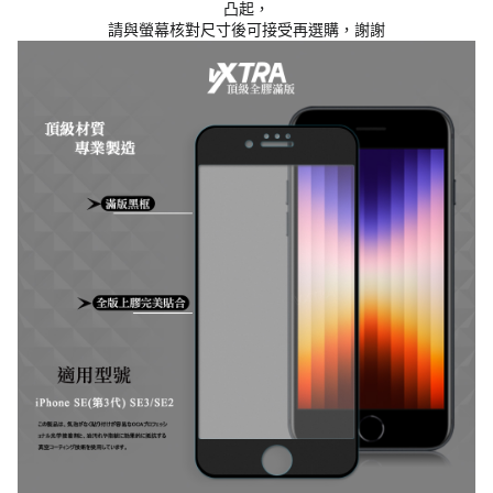
凸起，
請與螢幕核對尺寸後可接受再選購，謝謝