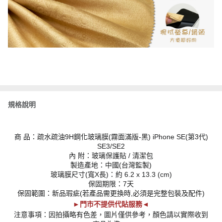
規格說明
商 品：疏水疏油9H鋼化玻璃膜(霧面滿版-黑) iPhone SE(第3代)
SE3/SE2
內 附：玻璃保護貼 / 清潔包
製造產地：中國(台灣監製)
玻璃膜尺寸(寬X長)：約 6.2 x 13.3 (cm)
保固期限：7天
保固範圍：新品瑕疵(若產品需更換時,必須是完整包裝及配件)
►門市不提供代貼服務◄
注意事項：因拍攝略有色差，圖片僅供參考，顏色請以實際收到