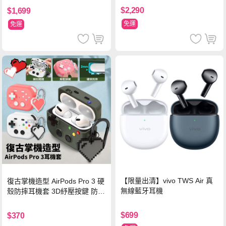
色
$2,290
$1,699
免運
免運
【限量出清】vivo TWS Air 真
復古掌機造型 AirPods Pro 3 硬
無線藍牙耳機
殼防摔耳機套 3D紓壓按鍵 防開
鎖扣 附心形掛勾(懷舊灰)
$699
$370