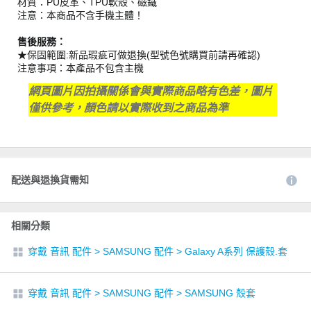
材質：PU皮革、TPU軟殼、磁鐵
注意：本商品不含手機主體！
售後服務：
★保固範圍:新品瑕疵可做退換(型號色號購買前請再確認)
注意事項：本產品不包含主機
網頁圖片因拍攝關係會與實際商品略有色差，圖片
僅供參考，顏色請以實際收到之商品為準
配送與退換貨需知
相關分類
穿戴 音訊 配件
>
SAMSUNG 配件
>
Galaxy A系列 保護殼.套
穿戴 音訊 配件
>
SAMSUNG 配件
>
SAMSUNG 殼套