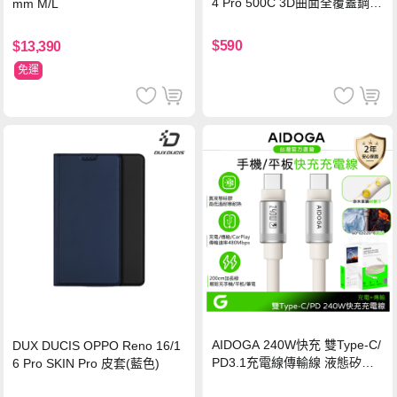
4 Pro 500C 3D曲面全覆蓋鋼化
mm M/L
玻璃貼 0.5mm極窄邊框 防指紋
保護貼
$590
$13,390
免運
AIDOGA 240W快充 雙Type-C/
DUX DUCIS OPPO Reno 16/1
PD3.1充電線傳輸線 液態矽膠
6 Pro SKIN Pro 皮套(藍色)
硅膠 2M 支援iPhone17/安卓/手