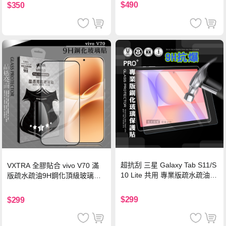
機/平板/筆電
$490
$350
超抗刮 三星 Galaxy Tab S11/S
VXTRA 全膠貼合 vivo V70 滿
10 Lite 共用 專業版疏水疏油9
版疏水疏油9H鋼化頂級玻璃貼
H鋼化玻璃膜 平板玻璃貼
保護貼(黑)
$299
$299