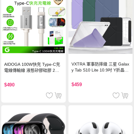
VXTRA 軍事防摔級 三星 Galax
AIDOGA 100W快充 Type-C充
y Tab S10 Lite 10.9吋 Y折晶透
電線傳輸線 液態矽膠硅膠 2M
背蓋立架皮套 含筆槽(經典黑)
支援iPhone17/安卓/手機/平板
$459
$490