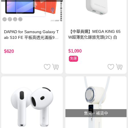
【中華員購】MEGA KING 65
DAPAD for Samsung Galaxy T
W超薄氮化鎵旅充頭(2C) 白
ab S10 FE 平板高透光滿版9H
鋼化玻璃保護貼
$1,090
$620
免運
售完，補貨中