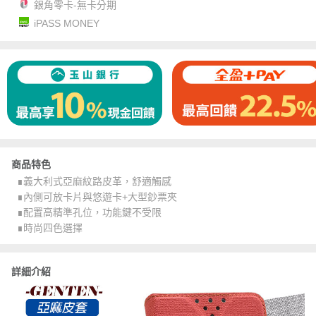
銀角零卡-無卡分期
iPASS MONEY
商品特色
∎義大利式亞麻紋路皮革，舒適觸感
∎內側可放卡片與悠遊卡+大型鈔票夾
∎配置高精準孔位，功能鍵不受限
∎時尚四色選擇
詳細介紹