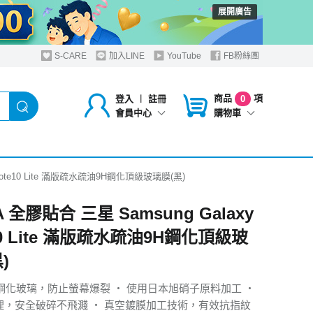
展開廣告
S-CARE
加入LINE
YouTube
FB粉絲團
商品
項
登入
︱
註冊
0
購物車
會員中心
 Note10 Lite 滿版疏水疏油9H鋼化頂級玻璃膜(黑)
A 全膠貼合 三星 Samsung Galaxy
10 Lite 滿版疏水疏油9H鋼化頂級玻
)
H鋼化玻璃，防止螢幕爆裂 ‧ 使用日本旭硝子原料加工 ‧
處理，安全破碎不飛濺 ‧ 真空鍍膜加工技術，有效抗指紋