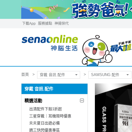
下載App
服務據點
神揚保代
首頁
穿戴 音訊 配件
SAMSUNG 配件
穿戴 音訊 配件
精選活動
出清配件下殺1折起
三星穿戴｜耳機限時優惠
炎炎夏日出遊必備
週三快閃優惠專區