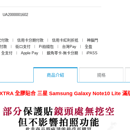
︱
UA2000001602
次付款
︱
信用卡分期付款
︱
信用卡紅利折抵
︱
神腦門
y付款
︱
街口支付
︱
Pi拍錢包
︱
台灣Pay
︱
全盈
全支付
︱
Apple Pay
︱
銀角零卡-無卡分期
︱
iPASS
商品介紹
規格
XTRA 全膠貼合 三星 Samsung Galaxy Note10 L