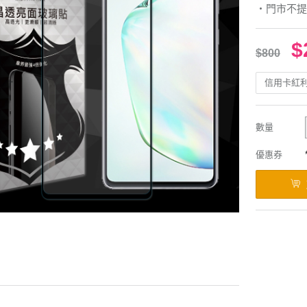
‧門市不提
$
$800
信用卡紅
數量
優惠券