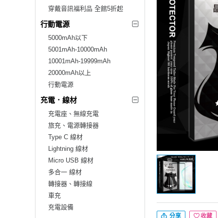
穿戴音訊福利品 全館5折起
行動電源
5000mAh以下
5001mAh-10000mAh
10001mAh-19999mAh
20000mAh以上
行動電源
充電．線材
充電座、無線充電
旅充、電源轉接器
Type C 線材
Lightning 線材
Micro USB 線材
多合一 線材
轉接器、轉接線
車充
充電設備
分享
收藏