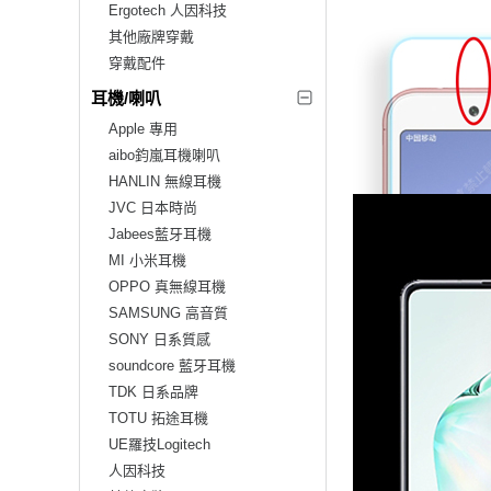
Ergotech 人因科技
其他廠牌穿戴
穿戴配件
耳機/喇叭
Apple 專用
aibo鈞嵐耳機喇叭
HANLIN 無線耳機
JVC 日本時尚
Jabees藍牙耳機
MI 小米耳機
OPPO 真無線耳機
SAMSUNG 高音質
SONY 日系質感
soundcore 藍牙耳機
TDK 日系品牌
TOTU 拓途耳機
UE羅技Logitech
人因科技