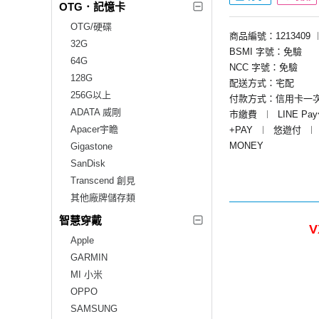
OTG．記憶卡
OTG/硬碟
商品編號：1213409
32G
BSMI 字號：免驗
64G
NCC 字號：免驗
128G
配送方式：宅配
256G以上
付款方式：信用卡一
ADATA 威剛
市繳費
︱
LINE Pa
Apacer宇瞻
+PAY
︱
悠遊付
︱
MONEY
Gigastone
SanDisk
Transcend 創見
其他廠牌儲存類
智慧穿戴
V
Apple
GARMIN
MI 小米
OPPO
SAMSUNG