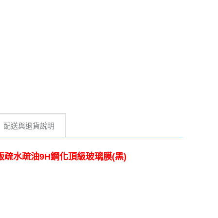
配送與退貨說明
ite 滿版疏水疏油9H鋼化頂級玻璃膜(黑)