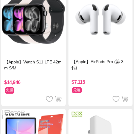
【Apple】AirPods Pro (第 3
【Apple】Watch S11 LTE 42m
代)
m S/M
$7,115
$14,946
免運
免運