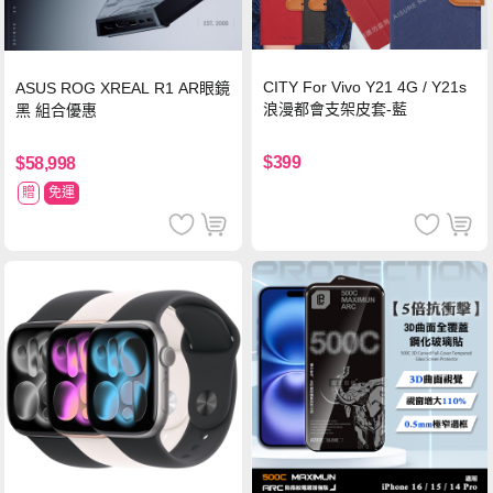
CITY For Vivo Y21 4G / Y21s
ASUS ROG XREAL R1 AR眼鏡
浪漫都會支架皮套-藍
黑 組合優惠
$399
$58,998
贈
免運