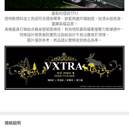
最新的環保
TPU
透明軟塑料加工而成符合環保標準，膠套周邊玲瓏剔透，如清水般透澈，
盡顯高檔品質。
真機量身訂做貼合機身堅韌度絕佳，有效地防震和緩衝撞擊力軟硬適中，
特殊設計使表面防塵防沾指紋設計不易沾塵易於清理。
圖片僅供參考，商品請以實際收到商品為準。
規格說明