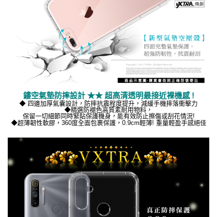
鏤空氣墊防摔設計 ★★ 超高清透明最接近裸機感 !
◆ 四邊加厚氣囊設計，防摔抗震程度提升，減緩手機摔落衝擊力
◆精選防褪色
高質素耐用物料，
保留一切細節同時緊貼保護機身，能有效防止擦傷或刮花情況!
◆
超薄韌性軟膠，360度全面包裹保護，0.9cm輕薄! 重量輕盈手感絕佳