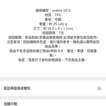
適用機型：realme 5/C3
材質：TPU
產地：中國
重量：約 25 (±5) g
尺寸：約 16.5 x 8 x 1 (cm)
保固期限：7天
保固範圍：新品瑕疵(若產品需更換時,必須是完整包裝及配件)
注意事項：因拍攝略有色差，圖片僅供參考，顏色請以實際收到
商品為準。
商品不包含協助拍攝之物品(例如卡片、電池、零錢、耳機塞
等)。
長度、寬度尺寸會有些微誤差，不含商品主機。
配送與退換貨需知
相關分類