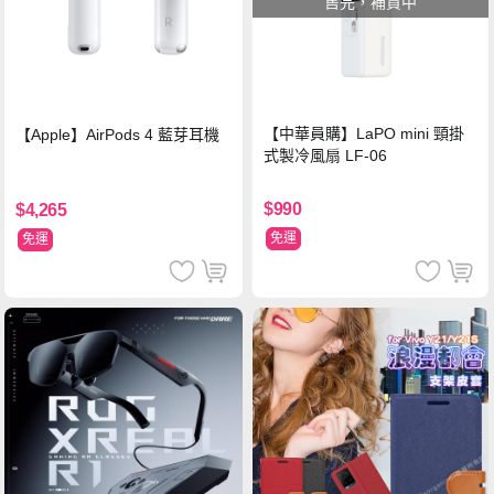
售完，補貨中
【中華員購】LaPO mini 頸掛
【Apple】AirPods 4 藍芽耳機
式製冷風扇 LF-06
$990
$4,265
免運
免運