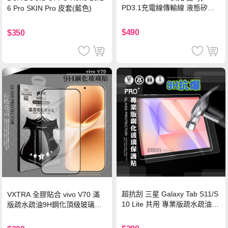
PD3.1充電線傳輸線 液態矽膠
6 Pro SKIN Pro 皮套(藍色)
硅膠 2M 支援iPhone17/安卓/手
機/平板/筆電
$490
$350
超抗刮 三星 Galaxy Tab S11/S
VXTRA 全膠貼合 vivo V70 滿
10 Lite 共用 專業版疏水疏油9
版疏水疏油9H鋼化頂級玻璃貼
H鋼化玻璃膜 平板玻璃貼
保護貼(黑)