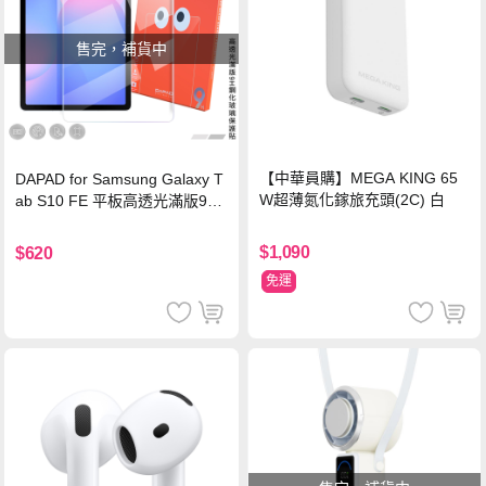
售完，補貨中
【中華員購】MEGA KING 65
DAPAD for Samsung Galaxy T
W超薄氮化鎵旅充頭(2C) 白
ab S10 FE 平板高透光滿版9H
鋼化玻璃保護貼
$1,090
$620
免運