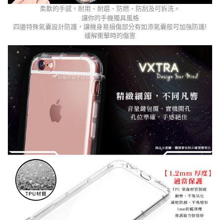
柔軟的手感，耐用、耐磨、防燃、防刮及可拆洗。
讓你的手機獨具風格
四邊特殊氣囊設計防護，讓機身易損傷部分有如添氣囊般可加強防護
!
緩解衝擊時的傷害