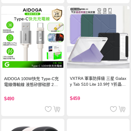
VXTRA 軍事防摔級 三星 Galax
AIDOGA 100W快充 Type-C充
y Tab S10 Lite 10.9吋 Y折晶透
電線傳輸線 液態矽膠硅膠 2M
背蓋立架皮套 含筆槽(經典黑)
支援iPhone17/安卓/手機/平板
$459
$490