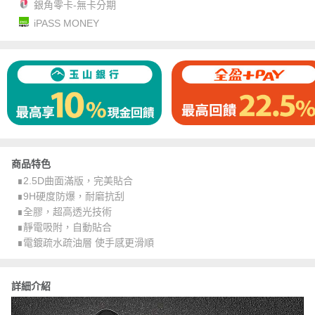
銀角零卡-無卡分期
iPASS MONEY
商品特色
∎2.5D曲面滿版，完美貼合
∎9H硬度防爆，耐磨抗刮
∎全膠，超高透光技術
∎靜電吸附，自動貼合
∎電鍍疏水疏油層 使手感更滑順
詳細介紹