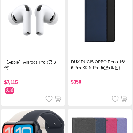
DUX DUCIS OPPO Reno 16/1
【Apple】AirPods Pro (第 3
6 Pro SKIN Pro 皮套(藍色)
代)
$350
$7,115
免運