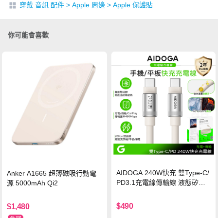
穿戴 音訊 配件
>
Apple 周邊
>
Apple 保護貼
你可能會喜歡
AIDOGA 240W快充 雙Type-C/
Anker A1665 超薄磁吸行動電
PD3.1充電線傳輸線 液態矽膠
源 5000mAh Qi2
硅膠 2M 支援iPhone17/安卓/手
機/平板/筆電
$490
$1,480