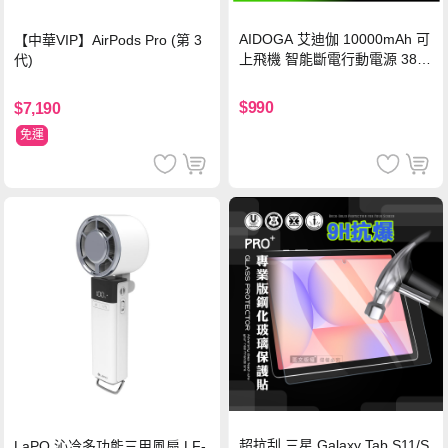
AIDOGA 艾迪伽 10000mAh 可
【中華VIP】AirPods Pro (第 3
上飛機 智能斷電行動電源 38.5
代)
Wh PD雙向快充充電線 鈦銀 台
灣BSMI/中國CCC/歐美CE/FCC
$990
$7,190
認證
免運
超抗刮 三星 Galaxy Tab S11/S
LaPO 沁冷多功能三用風扇 LF-