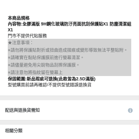
本商品規格
內容物:全膠滿版 9H鋼化玻璃防汙亮面抗刮保護貼X1 防塵清潔組
X1
門市不提供代貼服務
★注意事項：
※請勿將保護貼對折或扭曲造成摺痕或變形導致無法平整貼附。
※請確實在黏貼保護膜前進行螢幕清潔。
※請儘量避免用尖銳物品刮擦保護膜。
※請注意勿將指紋留在螢幕上
保固範圍:新品瑕疵可退換(此款皆為2.5D滿版)
型號購買前請再確認/不提供型號錯誤退換貨
配送與退換貨需知
相關分類