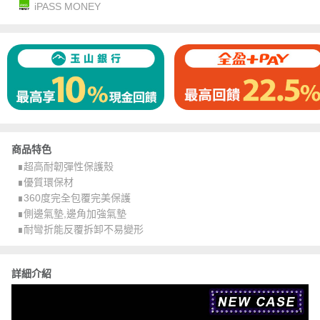
iPASS MONEY
商品特色
∎超高耐韌彈性保護殼
∎優質環保材
∎360度完全包覆完美保護
∎側邊氣墊,邊角加強氣墊
∎耐彎折能反覆拆卸不易變形
詳細介紹