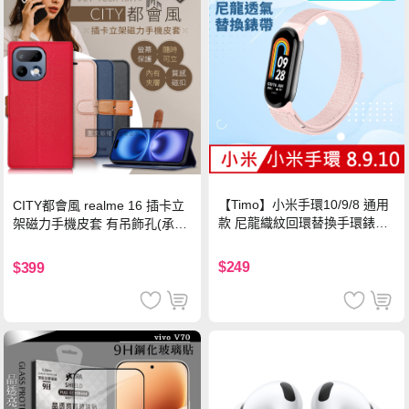
【Timo】小米手環10/9/8 通用
CITY都會風 realme 16 插卡立
款 尼龍織紋回環替換手環錶帶-
架磁力手機皮套 有吊飾孔(承諾
珍珠粉
黑)
$249
$399