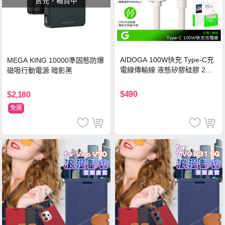
售完，補貨中
AIDOGA 100W快充 Type-C充
MEGA KING 10000準固態防爆
電線傳輸線 液態矽膠硅膠 2M
磁吸行動電源 暗影黑
支援iPhone17/安卓/手機/平板
$490
$2,180
免運