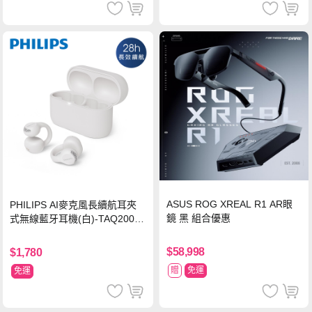
ASUS ROG XREAL R1 AR眼
PHILIPS AI麥克風長續航耳夾
鏡 黑 組合優惠
式無線藍牙耳機(白)-TAQ2000
WT
$58,998
$1,780
贈
免運
免運