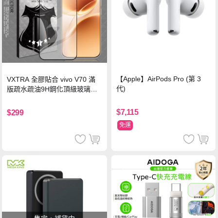
【Apple】AirPods Pro (第 3
VXTRA 全膠貼合 vivo V70 滿
代)
版疏水疏油9H鋼化頂級玻璃貼
保護貼(黑)
$7,115
$299
免運