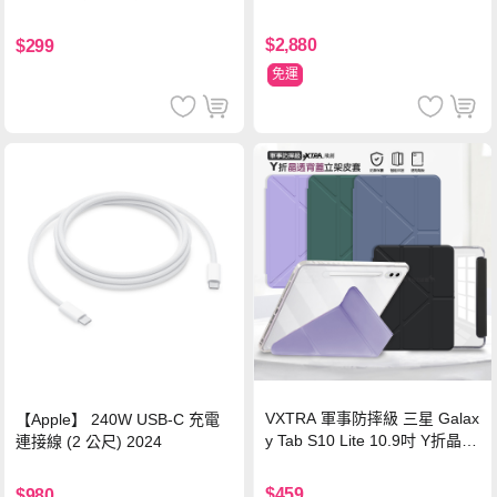
源 冰曜白
鋼化玻璃膜 平板玻璃貼
$2,880
$299
免運
VXTRA 軍事防摔級 三星 Galax
【Apple】 240W USB-C 充電
y Tab S10 Lite 10.9吋 Y折晶透
連接線 (2 公尺) 2024
背蓋立架皮套 含筆槽(經典黑)
$459
$980