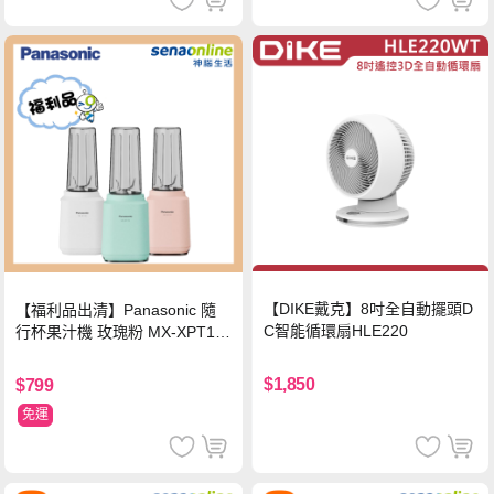
【DIKE戴克】8吋全自動擺頭D
【福利品出清】Panasonic 隨
C智能循環扇HLE220
行杯果汁機 玫瑰粉 MX-XPT10
3-P
$1,850
$799
免運