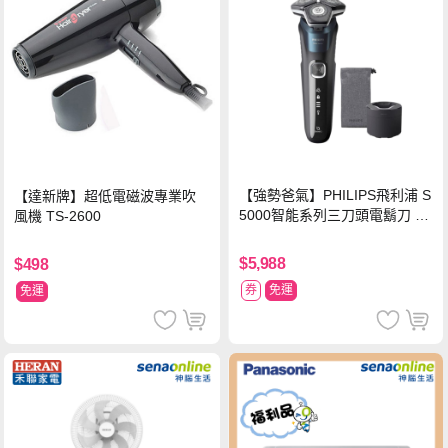
【強勢爸氣】PHILIPS飛利浦 S
【達新牌】超低電磁波專業吹
5000智能系列三刀頭電鬍刀 S5
風機 TS-2600
889/60
$5,988
$498
券
免運
免運