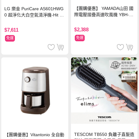
【團購優惠】 YAMADA山田 國
LG 樂金 PuriCare AS601HWG
際電壓摺疊高速吹風機 YBH-12
0 超淨化大白空氣清淨機-Hit 18
QN03G(S)
坪
$2,388
$7,611
免運
免運
TESCOM TB550 負離子直髮造
【團購優惠】Vitantonio 全自動