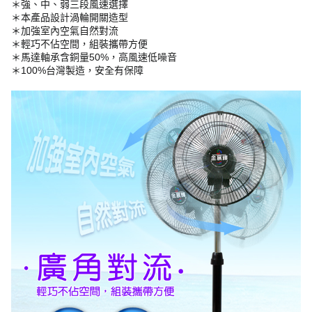
＊強、中、弱三段風速選擇
＊本產品設計渦輪開關造型
＊加強室內空氣自然對流
＊輕巧不佔空間，組裝攜帶方便
＊馬達軸承含銅量50%，高風速低噪音
＊100%台灣製造，安全有保障