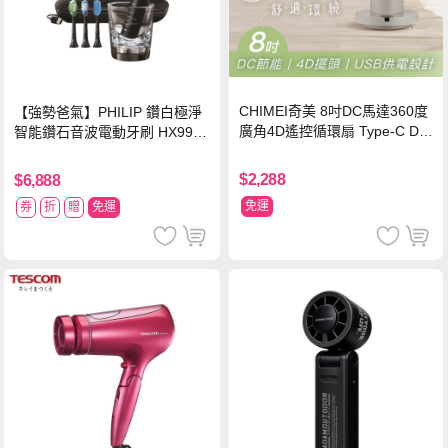
CHIMEI奇美 8吋DC馬達360度
【強勢爸氣】PHILIP 鑽白極淨
廣角4D遙控循環扇 Type-C DF-
智能鑽石音波電動牙刷 HX9924
08X1UM
【贈亮白刷頭】
$2,288
$6,888
免運
券
折
贈
免運