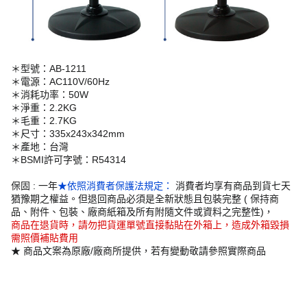
＊型號：AB-1211
＊電源：AC110V/60Hz
＊消耗功率：50W
＊淨重：2.2KG
＊毛重：2.7KG
＊尺寸：335x243x342mm
＊產地：台灣
＊BSMI許可字號：R54314
保固 : 一年
★依照消費者保護法規定：
消費者均享有商品到貨七天
猶豫期之權益。但退回商品必須是全新狀態且包裝完整 ( 保持商
品、附件、包裝、廠商紙箱及所有附隨文件或資料之完整性)，
商品在退貨時，請勿把貨運單號直接黏貼在外箱上，造成外箱毀損
需照價補貼費用
★ 商品文案為原廠/廠商所提供，若有變動敬請參照實際商品