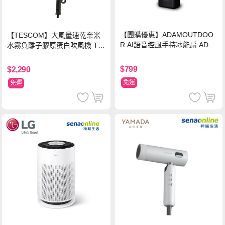
【團購優惠】ADAMOUTDOO
【TESCOM】大風量速乾奈米
R AI語音控風手持冰能扇 ADF
水霧負離子膠原蛋白吹風機 TC
N-HTF520AI
D3000TW 桃紅色 TCD-3000T
W
$799
$2,290
免運
免運