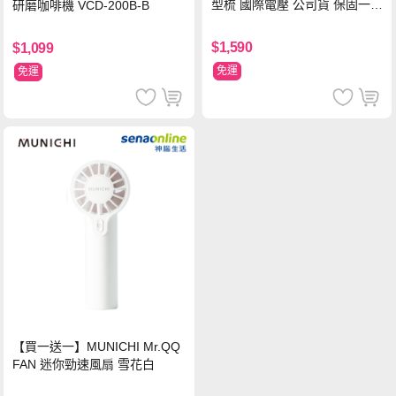
型梳 國際電壓 公司貨 保固一年
研磨咖啡機 VCD-200B-B
【贈台灣製 HER‘S護髮帽】
$1,590
$1,099
免運
免運
【買一送一】MUNICHI Mr.QQ
FAN 迷你勁速風扇 雪花白