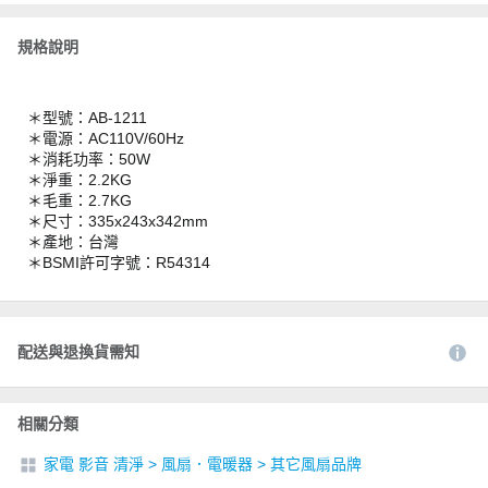
規格說明
＊型號：AB-1211
＊電源：AC110V/60Hz
＊消耗功率：50W
＊淨重：2.2KG
＊毛重：2.7KG
＊尺寸：335x243x342mm
＊產地：台灣
＊BSMI許可字號：R54314
配送與退換貨需知
相關分類
家電 影音 清淨
>
風扇．電暖器
>
其它風扇品牌