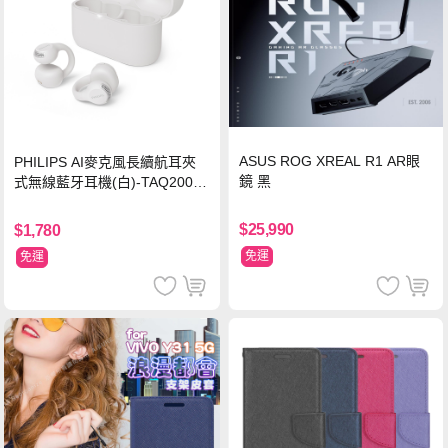
ASUS ROG XREAL R1 AR眼
PHILIPS AI麥克風長續航耳夾
鏡 黑
式無線藍牙耳機(白)-TAQ2000
WT
$25,990
$1,780
免運
免運