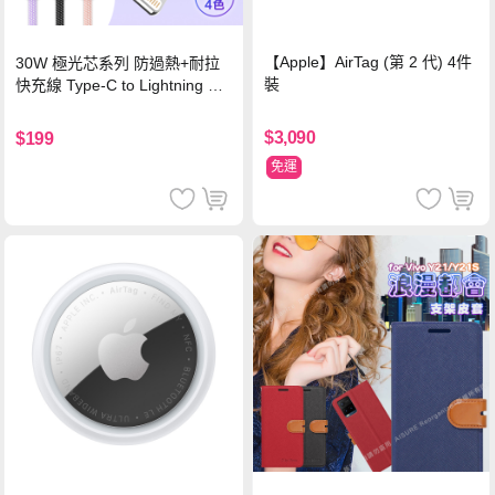
【Apple】AirTag (第 2 代) 4件
30W 極光芯系列 防過熱+耐拉
裝
快充線 Type-C to Lightning 傳
輸充電線(1.2M)黑色
$3,090
$199
免運