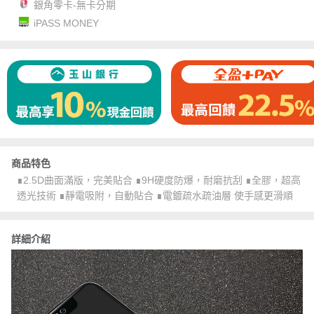
銀角零卡-無卡分期
iPASS MONEY
商品特色
∎2.5D曲面滿版，完美貼合 ∎9H硬度防爆，耐磨抗刮 ∎全膠，超高
透光技術 ∎靜電吸附，自動貼合 ∎電鍍疏水疏油層 使手感更滑順
詳細介紹