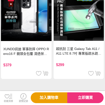
超抗刮 三星 Galaxy Tab A11 /
XUNDD訊迪 軍事防摔 OPPO R
A11 LTE 8.7吋 專業版疏水疏油
eno16 F 鏡頭全包覆 清透保護
9H鋼化玻璃膜 平板玻璃貼
殼 手機殼(夜幕黑)
$299
$379
加入購物車
立即購買
收藏清單
瀏覽紀錄