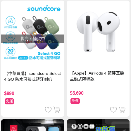
售完，補貨中
【Apple】AirPods 4 藍芽耳機
【中華員購】soundcore Select
主動式降噪款
4 GO 防水可攜式藍牙喇叭
$5,690
$990
免運
免運