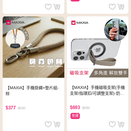
【MAXIA】手機磁吸支架(手機
【MAXIA】手機掛繩+墊片組-
支架/指環扣/可調整支架)-奶茶
棕
棕
$693
$377
$990
$590
免運