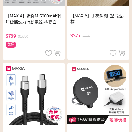
【MAXIA】手機掛繩+墊片組-
【MAXIA】迷你M 5000mAh輕
橘
巧便攜動力行動電源-極簡白(M
PB-S50)
$377
$759
$590
$1,090
免運