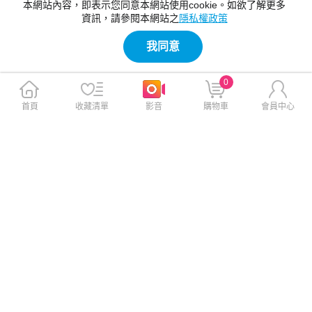
本網站內容，即表示您同意本網站使用cookie。如欲了解更多
資訊，請參閱本網站之
隱私權政策
我同意
0
首頁
收藏清單
影音
購物車
會員中心
【MAXIA】氮化鎵GaN 67W急
【MAXIA】氮化鎵GaN 47W急
速快充組-藍線(MPC-A67W+M
速快充組-藍線(MPC-A47W+M
QC-250)
QC-250)
$999
$835
$2,080
$1,780
免運
免運