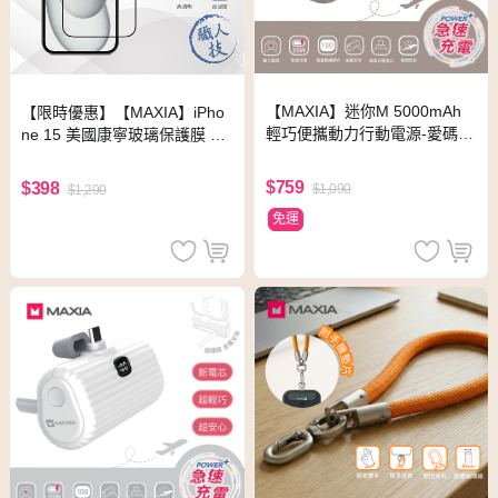
【MAXIA】迷你M 5000mAh
【限時優惠】【MAXIA】iPho
輕巧便攜動力行動電源-愛碼金
ne 15 美國康寧玻璃保護膜 6.1
(MPB-S50)
吋(MSI15-Co 6.1)(i15/Plus/Pr
o/Pro Max)
$759
$398
$1,090
$1,290
免運