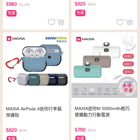
$620
$990
$690
$1,290
免運
免運
MAXIA迷你M 5000mAh輕巧
MAXIA AirPods 4迷你行李箱
便攜動力行動電源
保護殼
$790
$620
$890
$690
免運
免運